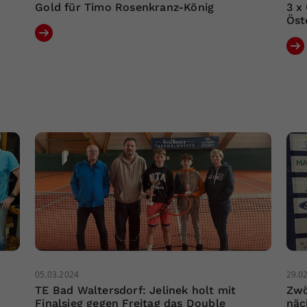
Gold für Timo Rosenkranz-König
3 x
Öst
05.03.2024
29.0
TE Bad Waltersdorf: Jelinek holt mit
Zwö
Finalsieg gegen Freitag das Double
näc