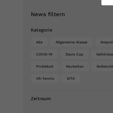
ei
News filtern
S
Kategorie
Alle
Allgemeine Klasse
Amputi
COVID-19
Davis Cup
Gehörlos
Pickleball
Racketlon
Rollstuhl
VR-Tennis
WTA
Zeitraum