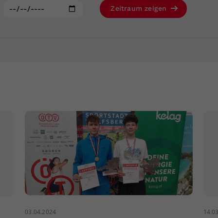
Zweck
generierte ID, für die historische Speicherung
:
Zeitraum zeigen
Ihrer vorgenommen Einstellungen, falls der
Webseiten-Betreiber dies eingestellt hat.
03.04.2024
14.0