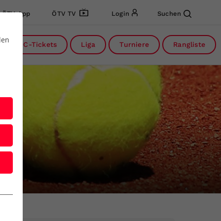
ÖTV App
ÖTV TV
Login
Suchen
den
DC-Tickets
Liga
Turniere
Rangliste