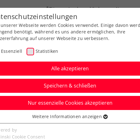
ÖTV
Landesverbände
News
tenschutzeinstellungen
 unserer Webseite werden Cookies verwendet. Einige davon wer
Ausbildungen
Services
Über uns
ngend benötigt, während es uns andere ermöglichen, Ihre
zererfahrung auf unserer Webseite zu verbessern.
Essenziell
Statistiken
Alle akzeptieren
Aktuelle News
Speichern & schließen
Nur essenzielle Cookies akzeptieren
Weitere Informationen anzeigen
ssenziell
senzielle Cookies werden für grundlegende Funktionen der
ered by
bseite benötigt. Dadurch ist gewährleistet, dass die Webseite
linski Cookie Consent