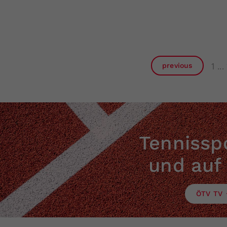
1
previous
Tennisspo
und auf
ÖTV TV