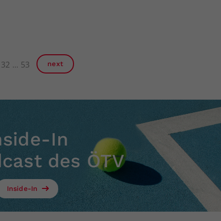
32
53
next
nside-In
dcast des ÖTV
Inside-In