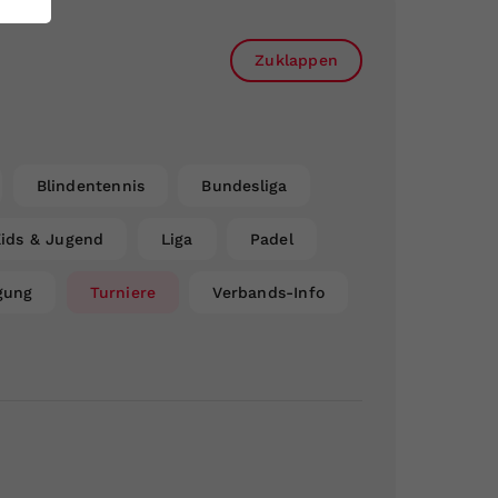
Zuklappen
Blindentennis
Bundesliga
ids & Jugend
Liga
Padel
gung
Turniere
Verbands-Info