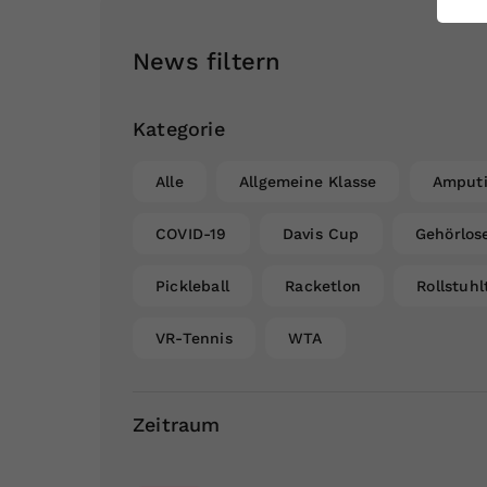
ei
News filtern
S
Kategorie
Alle
Allgemeine Klasse
Amputi
COVID-19
Davis Cup
Gehörlos
Pickleball
Racketlon
Rollstuhl
VR-Tennis
WTA
Zeitraum