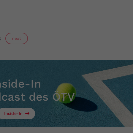
3
next
nside-In
dcast des ÖTV
Inside-In