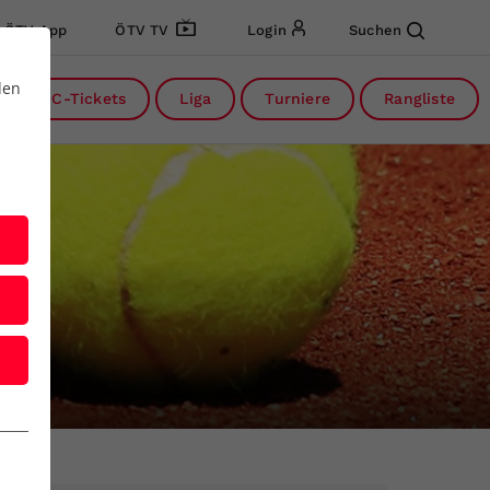
ÖTV App
ÖTV TV
Login
Suchen
den
DC-Tickets
Liga
Turniere
Rangliste