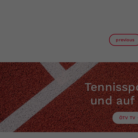
previous
Tennisspo
und auf
ÖTV TV