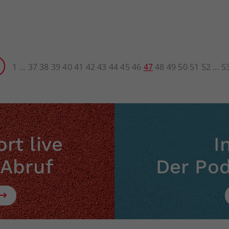
1
37
38
39
40
41
42
43
44
45
46
47
48
49
50
51
52
5
rt live
I
 Abruf
Der Po