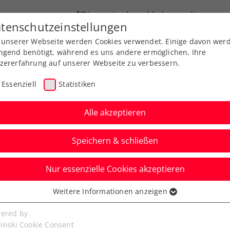
ÖTV
Landesverbände
News
tenschutzeinstellungen
 unserer Webseite werden Cookies verwendet. Einige davon wer
Ausbildungen
Services
Über uns
ngend benötigt, während es uns andere ermöglichen, Ihre
zererfahrung auf unserer Webseite zu verbessern.
Essenziell
Statistiken
Alle akzeptieren
Aktuelle News
Speichern & schließen
Nur essenzielle Cookies akzeptieren
Weitere Informationen anzeigen
ssenziell
senzielle Cookies werden für grundlegende Funktionen der
ered by
bseite benötigt. Dadurch ist gewährleistet, dass die Webseite
linski Cookie Consent