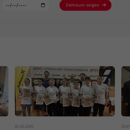
Zweck
generierte ID, für die historische Speicherung
:
Zeitraum zeigen
Ihrer vorgenommen Einstellungen, falls der
Webseiten-Betreiber dies eingestellt hat.
02.02.2020
29.0