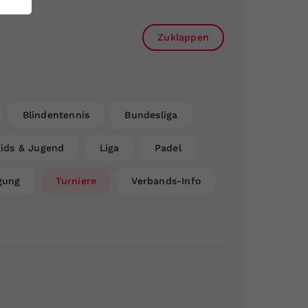
Zuklappen
Blindentennis
Bundesliga
ids & Jugend
Liga
Padel
gung
Turniere
Verbands-Info