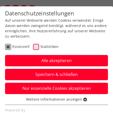
Zurück zur Newsübersicht
Datenschutzeinstellungen
Steirischer Tennisverband
Auf unserer Webseite werden Cookies verwendet. Einige
davon werden zwingend benötigt, während es uns andere
ermöglichen, Ihre Nutzererfahrung auf unserer Webseite
zu verbessern.
Turniere
Kids & Jugend
ITF
Essenziell
Statistiken
Turniersiege am
Fließband: Erfolgreiche
Alle akzeptieren
Woche für ÖTV-
Speichern & schließen
Nachwuchs
Nur essenzielle Cookies akzeptieren
Rafael Ficjan, Timo Rosenkranz-König,
Simon Gruber, Peter Kieslinger, Lionel
Weitere Informationen anzeigen
Essenziell
Frießnegg, Lino Klauser jubeln.
Essenzielle Cookies werden für grundlegende
Powered by