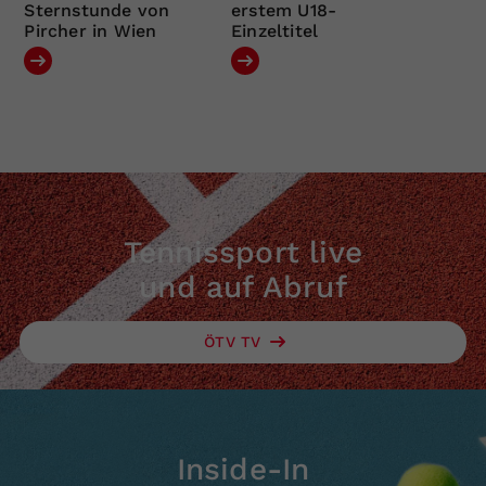
Sternstunde von
erstem U18-
Pircher in Wien
Einzeltitel
Tennissport live
und auf Abruf
ÖTV TV
Inside-In