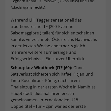
Gegnern Kanari Izumisawa (3. von links) und Toki
Dieser Wert speichert Ihre Consent-
Adachi (ganz rechts).
Einstellungen. Unter anderem eine
zufällig generierte ID, für die
Während Lilli Tagger sensationell das
Zweck
historische Speicherung Ihrer
traditionsreiche ITF-J200-Event in
vorgenommen Einstellungen, falls der
Salsomaggiore (Italien) für sich entscheiden
Webseiten-Betreiber dies eingestellt
hat.
konnte, verzeichnete Österreichs Nachwuchs
in der letzten Woche andernorts gleich
mehrere weitere Turniersiege und
Erfolgserlebnisse. Ein kurzer Überblick.
Schauplatz Windhoek (ITF J60):
Ohne
Satzverlust sicherten sich Rafael Ficjan und
Timo Rosenkranz-König, nach ihrem
Finaleinzug in der ersten Woche in Namibias
Hauptstadt, diesmal ihren ersten
gemeinsamen, internationalen U18-
Doppeltitel – für Ficjan war es der erste