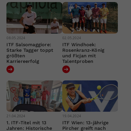
08.05.2024
02.05.2024
ITF Salsomaggiore:
ITF Windhoek:
Starke Tagger toppt
Rosenkranz-König
größten
und Ficjan mit
Karriereerfolg
Talentproben
21.04.2024
19.04.2024
1. ITF-Titel mit 13
ITF Wien: 13-jährige
Jahren: Historische
Pircher greift nach