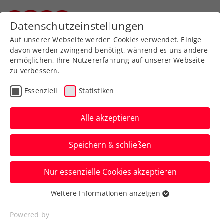
Zurück zur Newsübersicht
Datenschutzeinstellungen
Steirischer Tennisverband
Auf unserer Webseite werden Cookies verwendet. Einige
davon werden zwingend benötigt, während es uns andere
ermöglichen, Ihre Nutzererfahrung auf unserer Webseite
zu verbessern.
Turniere
ATP
Essenziell
Statistiken
Danube Upper Austria
Open powered by SKE:
Alle akzeptieren
Spannendes Schwärzler-
Speichern & schließen
Heimspiel
Nur essenzielle Cookies akzeptieren
Der ÖTV-Youngster schlägt beim ATP-
Challenger in Mauthausen an der Stätte
Weitere Informationen anzeigen
Essenziell
seines Bundesliga-Vereins auf.
Essenzielle Cookies werden für grundlegende
Powered by