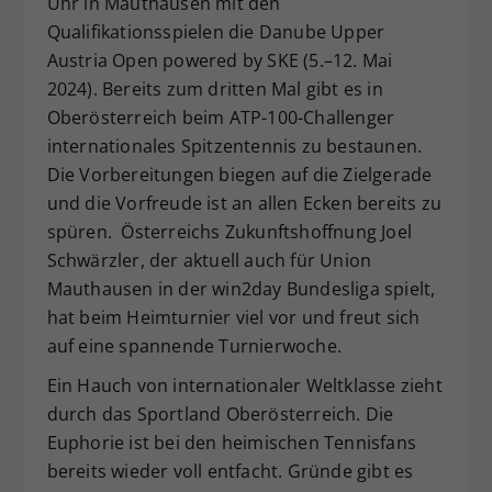
Uhr in Mauthausen mit den
Dieser Wert speichert Ihre Consent-
Qualifikationsspielen die Danube Upper
Einstellungen. Unter anderem eine
Austria Open powered by SKE (5.–12. Mai
zufällig generierte ID, für die
2024). Bereits zum dritten Mal gibt es in
Zweck
historische Speicherung Ihrer
Oberösterreich beim ATP-100-Challenger
vorgenommen Einstellungen, falls der
internationales Spitzentennis zu bestaunen.
Webseiten-Betreiber dies eingestellt
hat.
Die Vorbereitungen biegen auf die Zielgerade
und die Vorfreude ist an allen Ecken bereits zu
spüren. Österreichs Zukunftshoffnung Joel
Schwärzler, der aktuell auch für Union
Mauthausen in der win2day Bundesliga spielt,
hat beim Heimturnier viel vor und freut sich
auf eine spannende Turnierwoche.
Ein Hauch von internationaler Weltklasse zieht
durch das Sportland Oberösterreich. Die
Euphorie ist bei den heimischen Tennisfans
bereits wieder voll entfacht. Gründe gibt es