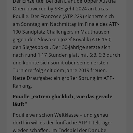
Der Einzeltitel bei den Danube Upper Austria
Dieser Wert speichert Ihre Consent-
Open powered by SKE geht 2024 an Lucas
Einstellungen. Unter anderem eine
Pouille. Der Franzose (ATP 229) sicherte sich
zufällig generierte ID, für die
am Sonntag am Nachmittag im Finale des ATP-
Zweck
historische Speicherung Ihrer
100-Sandplatz-Challengers in Mauthausen
vorgenommen Einstellungen, falls der
gegen den Slowaken Jozef Kovalik (ATP 160)
Webseiten-Betreiber dies eingestellt
hat.
den Siegespokal. Der 30-Jährige setzte sich
nach rund 1:17 Stunden glatt mit 6:3, 6:3 durch
und konnte sich somit über seinen ersten
Turniererfolg seit dem Jahre 2019 freuen.
Nette Draufgabe: ein großer Sprung im ATP-
Ranking.
Pouille „extrem glücklich, wie das gerade
läuft“
Pouille war schon Weltklasse – und genau
dorthin will es der fünffache ATP-Titelträger
wieder schaffen. Im Endspiel der Danube