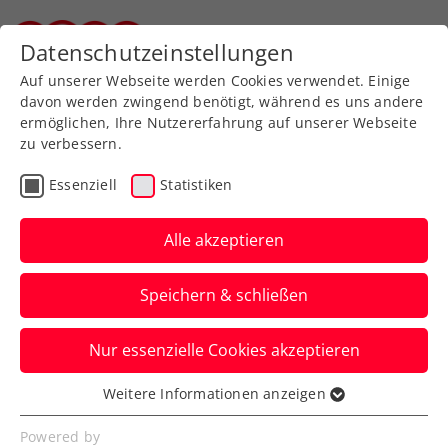
Zurück zur Newsübersicht
Datenschutzeinstellungen
Steirischer Tennisverband
Auf unserer Webseite werden Cookies verwendet. Einige
davon werden zwingend benötigt, während es uns andere
ermöglichen, Ihre Nutzererfahrung auf unserer Webseite
zu verbessern.
Turniere
ATP
Essenziell
Statistiken
Danube Upper Austria
Open powered by SKE:
Alle akzeptieren
Pouille begeistert und
Speichern & schließen
triumphiert
Nur essenzielle Cookies akzeptieren
Der Ex-Weltranglistenzehnte lässt im
Titelkampf des ATP-Challengers in
Weitere Informationen anzeigen
Essenziell
Mauthausen Jozef Kovalik keine Chance.
Essenzielle Cookies werden für grundlegende
Powered by