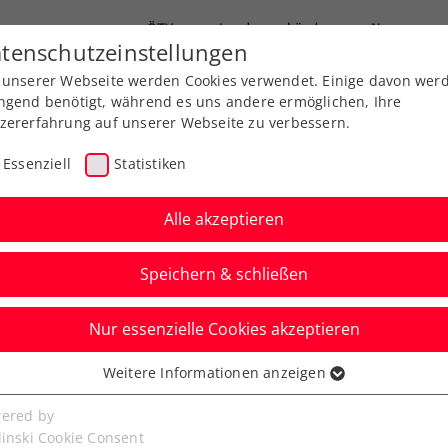
ÖTV
Landesverbände
News
tenschutzeinstellungen
 unserer Webseite werden Cookies verwendet. Einige davon wer
Ausbildungen
Services
Über uns
ngend benötigt, während es uns andere ermöglichen, Ihre
zererfahrung auf unserer Webseite zu verbessern.
Essenziell
Statistiken
Alle akzeptieren
Speichern & schließen
Nur essenzielle Cookies akzeptieren
r Antalya: Neumayer
Weitere Informationen anzeigen
ssenziell
Ofner kämpft sich ins
senzielle Cookies werden für grundlegende Funktionen der
ered by
bseite benötigt. Dadurch ist gewährleistet, dass die Webseite
linski Cookie Consent