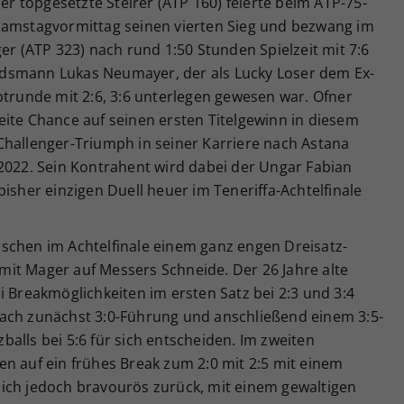
Der topgesetzte Steirer (ATP 160) feierte beim ATP-75-
Samstagvormittag seinen vierten Sieg und bezwang im
er (ATP 323) nach rund 1:50 Stunden Spielzeit mit 7:6
Landsmann Lukas Neumayer, der als Lucky Loser dem Ex-
ptrunde mit 2:6, 3:6 unterlegen gewesen war. Ofner
eite Chance auf seinen ersten Titelgewinn in diesem
Challenger-Triumph in seiner Karriere nach Astana
 2022. Sein Kontrahent wird dabei der Ungar Fabian
isher einzigen Duell heuer im Teneriffa-Achtelfinale
schen im Achtelfinale einem ganz engen Dreisatz-
h mit Mager auf Messers Schneide. Der 26 Jahre alte
i Breakmöglichkeiten im ersten Satz bei 2:3 und 3:4
ach zunächst 3:0-Führung und anschließend einem 3:5-
alls bei 5:6 für sich entscheiden. Im zweiten
n auf ein frühes Break zum 2:0 mit 2:5 mit einem
ich jedoch bravourös zurück, mit einem gewaltigen