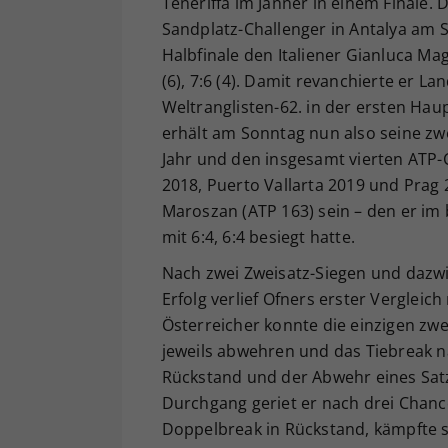
Teneriffa im Jänner in einem Finale. 
Sandplatz-Challenger in Antalya am 
Halbfinale den Italiener Gianluca Mag
(6), 7:6 (4). Damit revanchierte er 
Weltranglisten-62. in der ersten Hau
erhält am Sonntag nun also seine zw
Jahr und den insgesamt vierten ATP-
2018, Puerto Vallarta 2019 und Prag
Maroszan (ATP 163) sein – den er im b
mit 6:4, 6:4 besiegt hatte.
Nach zwei Zweisatz-Siegen und dazwi
Erfolg verlief Ofners erster Vergleic
Österreicher konnte die einzigen zwe
jeweils abwehren und das Tiebreak n
Rückstand und der Abwehr eines Satzb
Durchgang geriet er nach drei Chance
Doppelbreak in Rückstand, kämpfte s