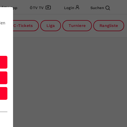
ÖTV App
ÖTV TV
Login
Suchen
den
DC-Tickets
Liga
Turniere
Rangliste