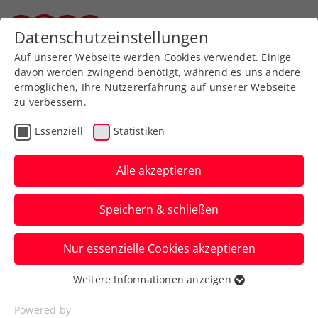
Datenschutzeinstellungen
Steirischer Tennisverband
Auf unserer Webseite werden Cookies verwendet. Einige
davon werden zwingend benötigt, während es uns andere
ermöglichen, Ihre Nutzererfahrung auf unserer Webseite
zu verbessern.
Aktuelle News
Essenziell
Statistiken
Alle akzeptieren
Speichern & schließen
Nur essenzielle Cookies akzeptieren
Weitere Informationen anzeigen
Essenziell
News filtern
Essenzielle Cookies werden für grundlegende
Powered by