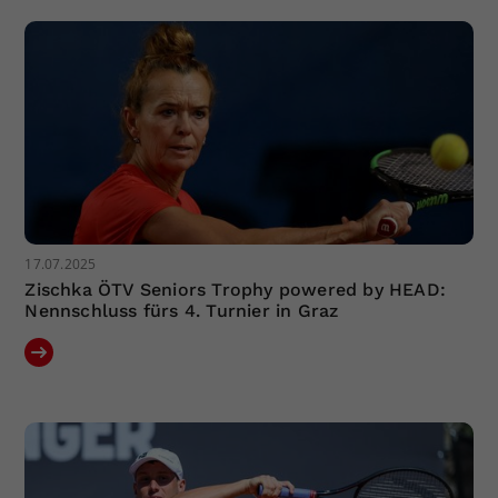
Dieser Wert speichert Ihre Consent-
Einstellungen. Unter anderem eine
zufällig generierte ID, für die
Zweck
historische Speicherung Ihrer
vorgenommen Einstellungen, falls der
Webseiten-Betreiber dies eingestellt
hat.
17.07.2025
Zischka ÖTV Seniors Trophy powered by HEAD:
Nennschluss fürs 4. Turnier in Graz