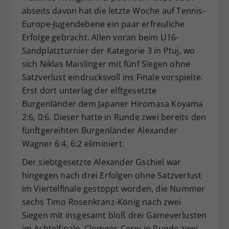
abseits davon hat die letzte Woche auf Tennis-
Dieser Wert speichert Ihre Consent-
Europe-Jugendebene ein paar erfreuliche
Einstellungen. Unter anderem eine
zufällig generierte ID, für die
Erfolge gebracht. Allen voran beim U16-
Zweck
historische Speicherung Ihrer
Sandplatzturnier der Kategorie 3 in Ptuj, wo
vorgenommen Einstellungen, falls der
sich Niklas Maislinger mit fünf Siegen ohne
Webseiten-Betreiber dies eingestellt
Satzverlust eindrucksvoll ins Finale vorspielte.
hat.
Erst dort unterlag der elftgesetzte
Burgenländer dem Japaner Hiromasa Koyama
2:6, 0:6. Dieser hatte in Runde zwei bereits den
fünftgereihten Burgenländer Alexander
Wagner 6:4, 6:2 eliminiert.
Der siebtgesetzte Alexander Gschiel war
hingegen nach drei Erfolgen ohne Satzverlust
im Viertelfinale gestoppt worden, die Nummer
sechs Timo Rosenkranz-König nach zwei
Siegen mit insgesamt bloß drei Gameverlusten
im Achtelfinale, Clemens Cerni in Runde zwei,