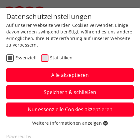
Zurück zur Newsübersicht
Datenschutzeinstellungen
Steirischer Tennisverband
Auf unserer Webseite werden Cookies verwendet. Einige
davon werden zwingend benötigt, während es uns andere
ermöglichen, Ihre Nutzererfahrung auf unserer Webseite
zu verbessern.
Turniere
Kids & Jugend
Essenziell
Statistiken
Tennis Europe: Gleich
zwei Finaleinzüge für
Alle akzeptieren
Maislinger in Ptuj
Speichern & schließen
Die ÖTV-Nachwuchshoffnung überzeugt
Nur essenzielle Cookies akzeptieren
bei einem U16-Turnier in Slowenien im
Einzel und im Doppel.
Weitere Informationen anzeigen
Essenziell
Verfasst von: Manuel Wachta, 29.06.2022
Essenzielle Cookies werden für grundlegende
Powered by