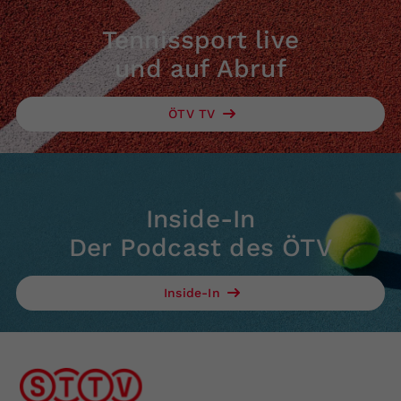
Tennissport live
und auf Abruf
ÖTV TV
Inside-In
Der Podcast des ÖTV
Inside-In