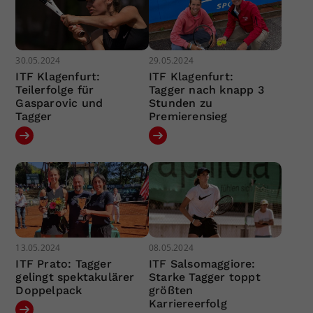
30.05.2024
29.05.2024
ITF Klagenfurt:
ITF Klagenfurt:
Teilerfolge für
Tagger nach knapp 3
Gasparovic und
Stunden zu
Tagger
Premierensieg
13.05.2024
08.05.2024
ITF Prato: Tagger
ITF Salsomaggiore:
gelingt spektakulärer
Starke Tagger toppt
Doppelpack
größten
Karriereerfolg