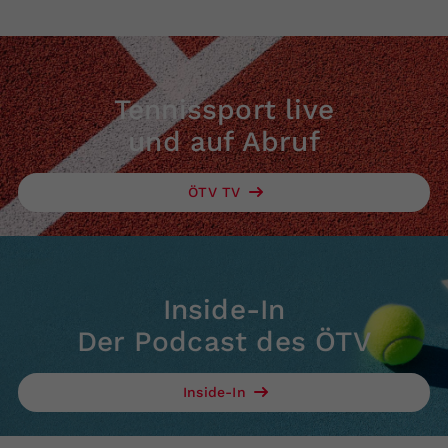
Tennissport live
und auf Abruf
ÖTV TV
Inside-In
Der Podcast des ÖTV
Inside-In