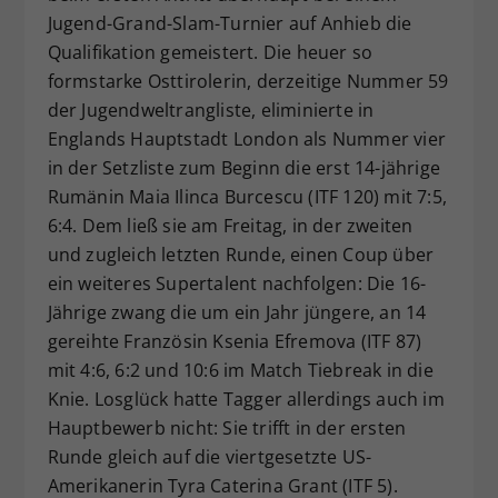
Jugend-Grand-Slam-Turnier auf Anhieb die
Dieser Wert speichert Ihre Consent-
Qualifikation gemeistert. Die heuer so
Einstellungen. Unter anderem eine
zufällig generierte ID, für die
formstarke Osttirolerin, derzeitige Nummer 59
Zweck
historische Speicherung Ihrer
der Jugendweltrangliste, eliminierte in
vorgenommen Einstellungen, falls der
Englands Hauptstadt London als Nummer vier
Webseiten-Betreiber dies eingestellt
in der Setzliste zum Beginn die erst 14-jährige
hat.
Rumänin Maia Ilinca Burcescu (ITF 120) mit 7:5,
6:4. Dem ließ sie am Freitag, in der zweiten
und zugleich letzten Runde, einen Coup über
ein weiteres Supertalent nachfolgen: Die 16-
Jährige zwang die um ein Jahr jüngere, an 14
gereihte Französin Ksenia Efremova (ITF 87)
mit 4:6, 6:2 und 10:6 im Match Tiebreak in die
Knie. Losglück hatte Tagger allerdings auch im
Hauptbewerb nicht: Sie trifft in der ersten
Runde gleich auf die viertgesetzte US-
Amerikanerin Tyra Caterina Grant (ITF 5).