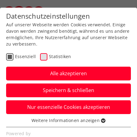
Zurück zur Newsübersicht
Datenschutzeinstellungen
Steirischer Tennisverband
Auf unserer Webseite werden Cookies verwendet. Einige
davon werden zwingend benötigt, während es uns andere
ermöglichen, Ihre Nutzererfahrung auf unserer Webseite
zu verbessern.
Turniere
Kids & Jugend
ITF
Essenziell
Statistiken
Siege über Supertalente:
Tagger meistert
Alle akzeptieren
Wimbledon-Qualifikation
Speichern & schließen
Die ÖTV-Zukunftshoffnung überzeugt bei
Nur essenzielle Cookies akzeptieren
ihrer Jugend-Grand-Slam-Premiere in
London.
Weitere Informationen anzeigen
Essenziell
Verfasst von: Manuel Wachta, 05.07.2024
Essenzielle Cookies werden für grundlegende
Powered by