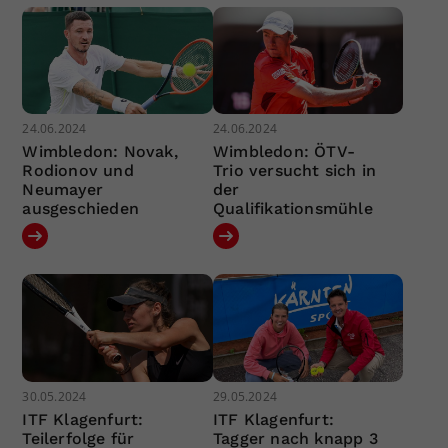
24.06.2024
24.06.2024
Wimbledon: Novak,
Wimbledon: ÖTV-
Rodionov und
Trio versucht sich in
Neumayer
der
ausgeschieden
Qualifikationsmühle
30.05.2024
29.05.2024
ITF Klagenfurt:
ITF Klagenfurt:
Teilerfolge für
Tagger nach knapp 3