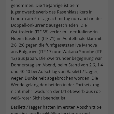
genommen. Die 16-Jährige ist beim
Dieser Wert speichert Ihre Consent-
Jugendwettbewerb des Rasenklassikers in
Einstellungen. Unter anderem eine
zufällig generierte ID, für die
London am Freitagnachmittag nun auch in der
Zweck
historische Speicherung Ihrer
Doppelkonkurrenz ausgeschieden. Die
vorgenommen Einstellungen, falls der
Osttirolerin (ITF 58) verlor mit der Italienerin
Webseiten-Betreiber dies eingestellt
Noemi Basiletti (ITF 71) im Achtelfinale klar mit
hat.
2:6, 2:6 gegen die fünftgesetzten Iva Ivanova
aus Bulgarien (ITF 17) und Wakana Sonobe (ITF
12) aus Japan. Die Zweitrundenbegegnung war
Donnerstag am Abend, beim Stand von 2:6, 1:4
und 40:40 bei Aufschlag von Basiletti/Tagger,
wegen Dunkelheit abgebrochen worden. Die
Wende gelang den beiden in der Fortsetzung
nicht mehr, wodurch der U18-Bewerb aus rot-
weiß-roter Sicht beendet ist.
Basiletti/Tagger hatten im ersten Abschnitt bei
den einzigen Breakbällen im vierten und