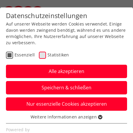
Zurück zur Newsübersicht
Datenschutzeinstellungen
Steirischer Tennisverband
Auf unserer Webseite werden Cookies verwendet. Einige
davon werden zwingend benötigt, während es uns andere
ermöglichen, Ihre Nutzererfahrung auf unserer Webseite
zu verbessern.
Turniere
Kids & Jugend
ITF
Essenziell
Statistiken
Über einwöchiges
Wimbledon-Abenteuer
Alle akzeptieren
für Tagger beendet
Speichern & schließen
Die ÖTV-Nachwuchshoffnung ist beim
Nur essenzielle Cookies akzeptieren
Jugend-Grand-Slam in London jetzt auch
im Doppel ausgeschieden.
Weitere Informationen anzeigen
Essenziell
Verfasst von: Manuel Wachta, 12.07.2024
Essenzielle Cookies werden für grundlegende
Powered by