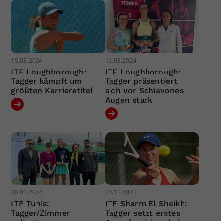
15.03.2024
12.03.2024
ITF Loughborough:
ITF Loughborough:
Tagger kämpft um
Tagger präsentiert
größten Karrieretitel
sich vor Schiavones
Augen stark
30.01.2024
27.11.2023
ITF Tunis:
ITF Sharm El Sheikh:
Tagger/Zimmer
Tagger setzt erstes