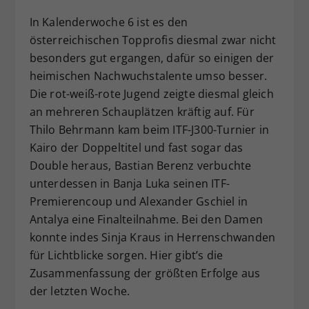
Dieser Wert speichert Ihre Consent-
In Kalenderwoche 6 ist es den
Einstellungen. Unter anderem eine
österreichischen Topprofis diesmal zwar nicht
zufällig generierte ID, für die
besonders gut ergangen, dafür so einigen der
Zweck
historische Speicherung Ihrer
heimischen Nachwuchstalente umso besser.
vorgenommen Einstellungen, falls der
Webseiten-Betreiber dies eingestellt
Die rot-weiß-rote Jugend zeigte diesmal gleich
hat.
an mehreren Schauplätzen kräftig auf. Für
Thilo Behrmann kam beim ITF-J300-Turnier in
Kairo der Doppeltitel und fast sogar das
Double heraus, Bastian Berenz verbuchte
unterdessen in Banja Luka seinen ITF-
Premierencoup und Alexander Gschiel in
Antalya eine Finalteilnahme. Bei den Damen
konnte indes Sinja Kraus in Herrenschwanden
für Lichtblicke sorgen. Hier gibt’s die
Zusammenfassung der größten Erfolge aus
der letzten Woche.