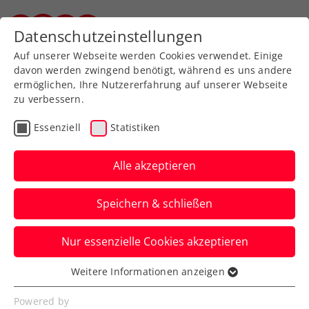
Zurück zur Newsübersicht
Datenschutzeinstellungen
Steirischer Tennisverband
Auf unserer Webseite werden Cookies verwendet. Einige
davon werden zwingend benötigt, während es uns andere
ermöglichen, Ihre Nutzererfahrung auf unserer Webseite
zu verbessern.
ATP
WTA
ITF
Turniere
Essenziell
Statistiken
Kids & Jugend
Alle akzeptieren
Die Jugend zeigt auf: ITF-
Speichern & schließen
Turniersiege für
Behrmann und Berenz
Nur essenzielle Cookies akzeptieren
Zudem verzeichnet Alexander Gschiel auf
Weitere Informationen anzeigen
Essenziell
internationaler U18-Ebene immerhin
Essenzielle Cookies werden für grundlegende
Powered by
einen Finaleinzug.