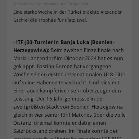
© facebook / Tennisakademie Burgenland
Eine starke Woche in der Türkei brachte Alexander
Gschiel die Trophäe für Platz zwei.
- ITF-J30-Turnier in Banja Luka (Bosnien-
Herzegowina):
Beim zweiten Einzelfinale nach
Maria Lanzendorf im Oktober 2024 hat es nun
geklappt. Bastian Berenz hat vergangene
Woche seinen ersten internationalen U18-Titel
auf seine Habenseite verbucht. Und dies mit
einer auch kämpferisch sehr überzeugenden
Leistung: Der 16-Jährige musste in der
zweitgrößten Stadt von Bosnien-Herzegowina
gleich in vier seiner fünf Matches über die volle
Distanz, dreimal konnte er dabei einen
Satzrückstand drehen. Im Finale konnte der
auf fünf gereihte Niederösterreicher (ITF 815)