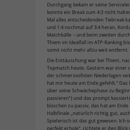
Durchgang bekam er seine Serviceleis
konnte ein Break zum 4:3 nicht halt
Mal alles entscheidenden Tiebreak k
und 1:4 nochmal auf 3:4 heran, Korda
Matchbälle – und beim zweiten durch
Thiem im Idealfall im ATP-Ranking bis
somit nicht mehr allzu weit entfernt.
Die Enttäuschung war bei Thiem, nac
Topmatch heute. Gestern war einer der
der schmerzvollsten Niederlagen seit
hat mir heute am Ende gefehlt.“ Das
über seine Schwächephase zu Beginn 
passieren“) und das prompt kassierte
bisschen zu passiv, das hat am Ende 
Halbfinale „natürlich richtig gut, au
Spielerisch ist das gut gewesen. Ich 
perfekt erhole“, richtete er den Blic