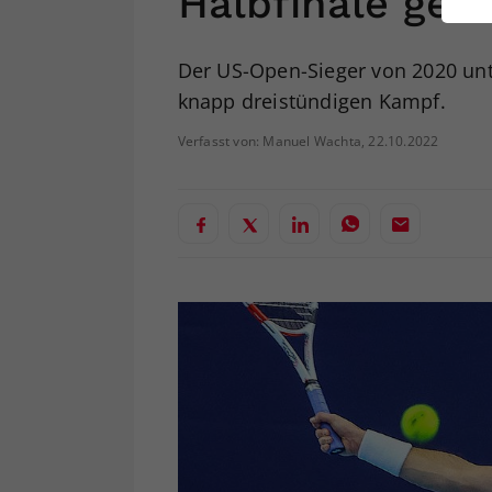
Halbfinale ges
ei
Der US-Open-Sieger von 2020 unt
knapp dreistündigen Kampf.
S
Verfasst von: Manuel Wachta, 22.10.2022