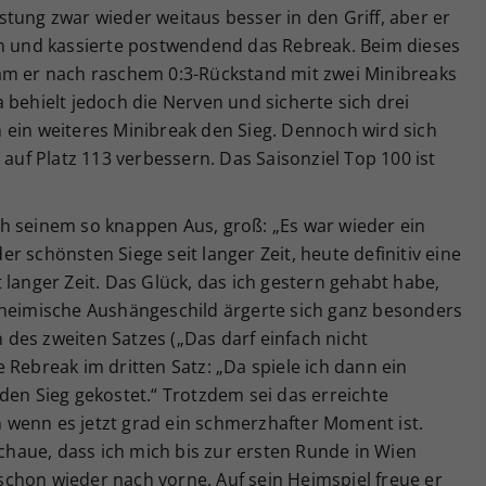
tung zwar wieder weitaus besser in den Griff, aber er
en und kassierte postwendend das Rebreak. Beim dieses
am er nach raschem 0:3-Rückstand mit zwei Minibreaks
 behielt jedoch die Nerven und sicherte sich drei
 ein weiteres Minibreak den Sieg. Dennoch wird sich
 auf Platz 113 verbessern. Das Saisonziel Top 100 ist
h seinem so knappen Aus, groß: „Es war wieder ein
 schönsten Siege seit langer Zeit, heute definitiv eine
 langer Zeit. Das Glück, das ich gestern gehabt habe,
 heimische Aushängeschild ärgerte sich ganz besonders
des zweiten Satzes („Das darf einfach nicht
 Rebreak im dritten Satz: „Da spiele ich dann ein
den Sieg gekostet.“ Trotzdem sei das erreichte
ch wenn es jetzt grad ein schmerzhafter Moment ist.
schaue, dass ich mich bis zur ersten Runde in Wien
k schon wieder nach vorne. Auf sein Heimspiel freue er