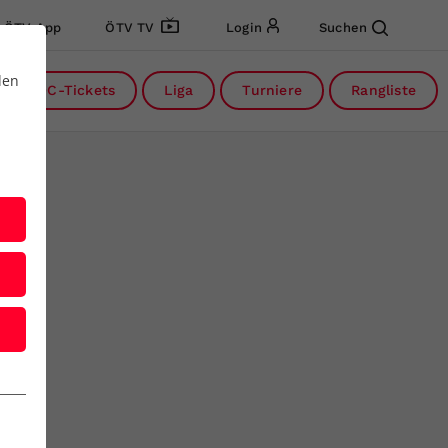
ÖTV App
ÖTV TV
Login
Suchen
den
DC-Tickets
Liga
Turniere
Rangliste