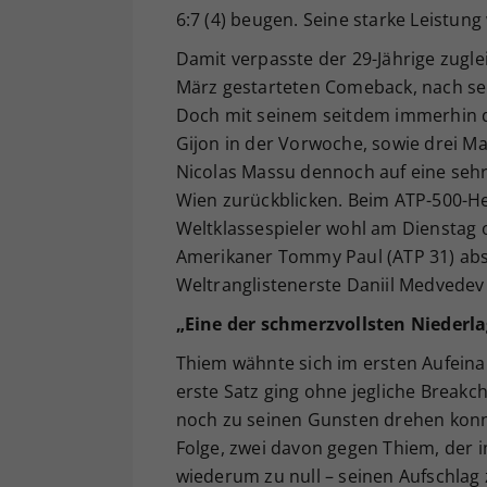
6:7 (4) beugen. Seine starke Leistung
Damit verpasste der 29-Jährige zugle
März gestarteten Comeback, nach se
Doch mit seinem seitdem immerhin dr
Gijon in der Vorwoche, sowie drei M
Nicolas Massu dennoch auf eine sehr
Wien zurückblicken. Beim ATP-500-H
Weltklassespieler wohl am Dienstag 
Amerikaner Tommy Paul (ATP 31) absol
Weltranglistenerste Daniil Medvedev
„Eine der schmerzvollsten Niederlag
Thiem wähnte sich im ersten Aufeinan
erste Satz ging ohne jegliche Breakc
noch zu seinen Gunsten drehen konnt
Folge, zwei davon gegen Thiem, der 
wiederum zu null – seinen Aufschlag