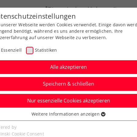
ÖTV
Landesverbände
News
tenschutzeinstellungen
 unserer Webseite werden Cookies verwendet. Einige davon wer
Ausbildungen
Services
Über uns
ngend benötigt, während es uns andere ermöglichen, Ihre
zererfahrung auf unserer Webseite zu verbessern.
Essenziell
Statistiken
Alle akzeptieren
Speichern & schließen
Nur essenzielle Cookies akzeptieren
: Thiem bei Wien-
Weitere Informationen anzeigen
ssenziell
nur hauchdünn im
senzielle Cookies werden für grundlegende Funktionen der
ered by
bseite benötigt. Dadurch ist gewährleistet, dass die Webseite
linski Cookie Consent