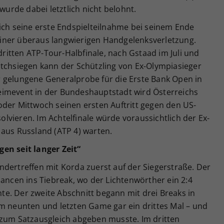
 wurde dabei letztlich nicht belohnt.
ich seine erste Endspielteilnahme bei seinem Ende
iner überaus langwierigen Handgelenksverletzung.
itten ATP-Tour-Halbfinale, nach Gstaad im Juli und
atchsiegen kann der Schützling von Ex-Olympiasieger
 gelungene Generalprobe für die Erste Bank Open in
eimevent in der Bundeshauptstadt wird Österreichs
oder Mittwoch seinen ersten Auftritt gegen den US-
vieren. Im Achtelfinale würde voraussichtlich der Ex-
 aus Russland (ATP 4) warten.
en seit langer Zeit“
dertreffen mit Korda zuerst auf der Siegerstraße. Der
hancen ins Tiebreak, wo der Lichtenwörther ein 2:4
e. Der zweite Abschnitt begann mit drei Breaks in
im neunten und letzten Game gar ein drittes Mal – und
 zum Satzausgleich abgeben musste. Im dritten