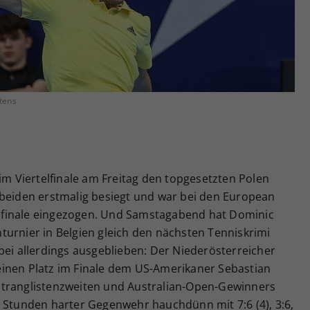
Zweck
generierte ID, für die historische Speicherung
Ihrer vorgenommen Einstellungen, falls der
Webseiten-Betreiber dies eingestellt hat.
tens
 im Viertelfinale am Freitag den topgesetzten Polen
 beiden erstmalig besiegt und war bei den European
finale eingezogen. Und Samstagabend hat Dominic
turnier in Belgien gleich den nächsten Tenniskrimi
bei allerdings ausgeblieben: Der Niederösterreicher
inen Platz im Finale dem US-Amerikaner Sebastian
ltranglistenzweiten und Australian-Open-Gewinners
3 Stunden harter Gegenwehr hauchdünn mit 7:6 (4), 3:6,