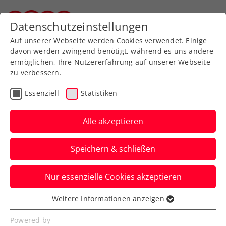
Zurück zur Newsübersicht
Datenschutzeinstellungen
Steirischer Tennisverband
Auf unserer Webseite werden Cookies verwendet. Einige
davon werden zwingend benötigt, während es uns andere
ermöglichen, Ihre Nutzererfahrung auf unserer Webseite
zu verbessern.
Turniere
Essenziell
Statistiken
ATP Gijon: Thiem erst im
Halbfinale durch Rublev
Alle akzeptieren
gestoppt
Speichern & schließen
Dennoch kommt das ÖTV-Aushängeschild
Nur essenzielle Cookies akzeptieren
seinem erklärten Saisonziel mit dem
Abschneiden in Spanien näher.
Weitere Informationen anzeigen
Essenziell
Verfasst von: Manuel Wachta, 16.10.2022
Essenzielle Cookies werden für grundlegende
Powered by