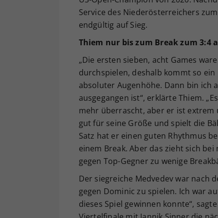
Service des Niederösterreichers zum 
endgültig auf Sieg.
Thiem
nur
bis zum Break zum 3:4 
„Die ersten sieben, acht Games waren
durchspielen, deshalb kommt so ein 
absoluter Augenhöhe. Dann bin ich a
ausgegangen ist“, erklärte Thiem. „E
mehr überrascht, aber er ist extrem
gut für seine Größe und spielt die B
Satz hat er einen guten Rhythmus be
einem Break. Aber das zieht sich bei
gegen Top-Gegner zu wenige Breakbäl
Der siegreiche Medvedev war nach de
gegen Dominic zu spielen. Ich war au
dieses Spiel gewinnen konnte“, sagte
Viertelfinale mit Jannik Sinner die 