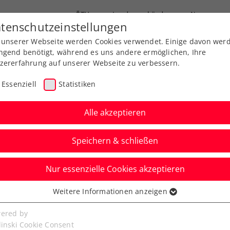
ÖTV
Landesverbände
News
tenschutzeinstellungen
 unserer Webseite werden Cookies verwendet. Einige davon wer
Ausbildungen
Services
Über uns
ngend benötigt, während es uns andere ermöglichen, Ihre
zererfahrung auf unserer Webseite zu verbessern.
Essenziell
Statistiken
Alle akzeptieren
Speichern & schließen
Nur essenzielle Cookies akzeptieren
en: Medvedev gewinnt
Weitere Informationen anzeigen
ssenziell
hlager gegen Thiem
senzielle Cookies werden für grundlegende Funktionen der
ered by
bseite benötigt. Dadurch ist gewährleistet, dass die Webseite
linski Cookie Consent