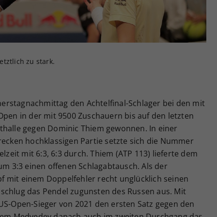
Zweck
generierte ID, für die historische Speicherung
Ihrer vorgenommen Einstellungen, falls der
Webseiten-Betreiber dies eingestellt hat.
tztlich zu stark.
rstagnachmittag den Achtelfinal-Schlager bei den mit
Open in der mit 9500 Zuschauern bis auf den letzten
thalle gegen Dominic Thiem gewonnen. In einer
trecken hochklassigen Partie setzte sich die Nummer
elzeit mit 6:3, 6:3 durch. Thiem (ATP 113) lieferte dem
zum 3:3 einen offenen Schlagabtausch. Als der
 mit einem Doppelfehler recht unglücklich seinen
schlug das Pendel zugunsten des Russen aus. Mit
 US-Open-Sieger von 2021 den ersten Satz gegen den
em Medvedev danach auch im zweiten Durchgang das