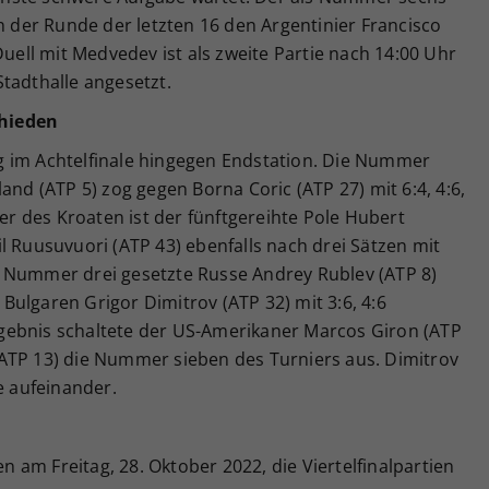
in der Runde der letzten 16 den Argentinier Francisco
Duell mit Medvedev ist als zweite Partie nach 14:00 Uhr
tadthalle angesetzt.
hieden
g im Achtelfinale hingegen Endstation. Die Nummer
and (ATP 5) zog gegen Borna Coric (ATP 27) mit 6:4, 4:6,
ner des Kroaten ist der fünftgereihte Pole Hubert
l Ruusuvuori (ATP 43) ebenfalls nach drei Sätzen mit
als Nummer drei gesetzte Russe Andrey Rublev (ATP 8)
ulgaren Grigor Dimitrov (ATP 32) mit 3:6, 4:6
gebnis schaltete der US-Amerikaner Marcos Giron (ATP
ATP 13) die Nummer sieben des Turniers aus. Dimitrov
e aufeinander.
am Freitag, 28. Oktober 2022, die Viertelfinalpartien