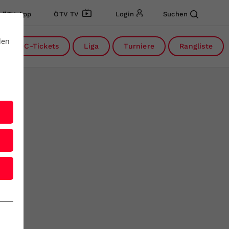
ÖTV App
ÖTV TV
Login
Suchen
den
DC-Tickets
Liga
Turniere
Rangliste