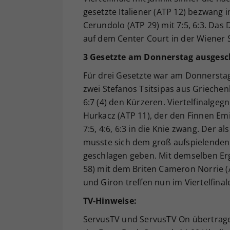
gesetzte Italiener (ATP 12) bezwang 
Cerundolo (ATP 29) mit 7:5, 6:3. Das 
auf dem Center Court in der Wiener S
3 Gesetzte am Donnerstag ausgesc
Für drei Gesetzte war am Donnersta
zwei Stefanos Tsitsipas aus Griechenl
6:7 (4) den Kürzeren. Viertelfinalgeg
Hurkacz (ATP 11), der den Finnen Emi
7:5, 4:6, 6:3 in die Knie zwang. Der 
musste sich dem groß aufspielenden B
geschlagen geben. Mit demselben Er
58) mit dem Briten Cameron Norrie (
und Giron treffen nun im Viertelfinal
TV-Hinweise:
ServusTV und ServusTV On übertragen 