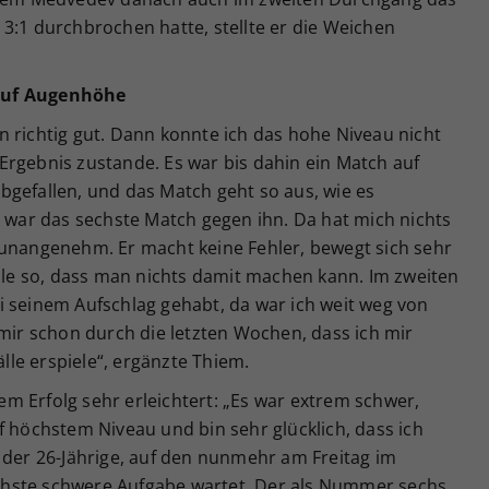
3:1 durchbrochen hatte, stellte er die Weichen
auf Augenhöhe
 richtig gut. Dann konnte ich das hohe Niveau nicht
Ergebnis zustande. Es war bis dahin ein Match auf
bgefallen, und das Match geht so aus, wie es
s war das sechste Match gegen ihn. Da hat mich nichts
 unangenehm. Er macht keine Fehler, bewegt sich sehr
älle so, dass man nichts damit machen kann. Im zweiten
i seinem Aufschlag gehabt, da war ich weit weg von
 mir schon durch die letzten Wochen, dass ich mir
le erspiele“, ergänzte Thiem.
m Erfolg sehr erleichtert: „Es war extrem schwer,
f höchstem Niveau und bin sehr glücklich, dass ich
 der 26-Jährige, auf den nunmehr am Freitag im
nächste schwere Aufgabe wartet. Der als Nummer sechs