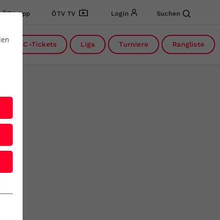
ÖTV App
ÖTV TV
Login
Suchen
den
DC-Tickets
Liga
Turniere
Rangliste