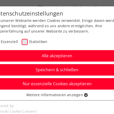
ÖTV
Landesverbände
News
tenschutzeinstellungen
 unserer Webseite werden Cookies verwendet. Einige davon wer
Ausbildungen
Services
Über uns
ngend benötigt, während es uns andere ermöglichen, Ihre
zererfahrung auf unserer Webseite zu verbessern.
Essenziell
Statistiken
Alle akzeptieren
Speichern & schließen
Nur essenzielle Cookies akzeptieren
 Grabher ohne
Weitere Informationen anzeigen
ssenziell
gserlebnis vor den
senzielle Cookies werden für grundlegende Funktionen der
ered by
bseite benötigt. Dadurch ist gewährleistet, dass die Webseite
linski Cookie Consent