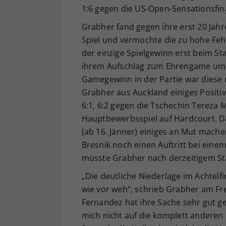
1:6 gegen die US-Open-Sensationsfinal
Grabher fand gegen ihre erst 20 Jahr
Spiel und vermochte die zu hohe Fehl
der einzige Spielgewinn erst beim Sta
ihrem Aufschlag zum Ehrengame umd
Gamegewinn in der Partie war diese
Grabher aus Auckland einiges Positi
6:1, 6:2 gegen die Tschechin Tereza 
Hauptbewerbsspiel auf Hardcourt. Da
(ab 16. Jänner) einiges an Mut mache
Bresnik noch einen Auftritt bei eine
müsste Grabher nach derzeitigem Stan
„Die deutliche Niederlage im Achtel
wie vor weh“, schrieb Grabher am Frei
Fernandez hat ihre Sache sehr gut ge
mich nicht auf die komplett anderen