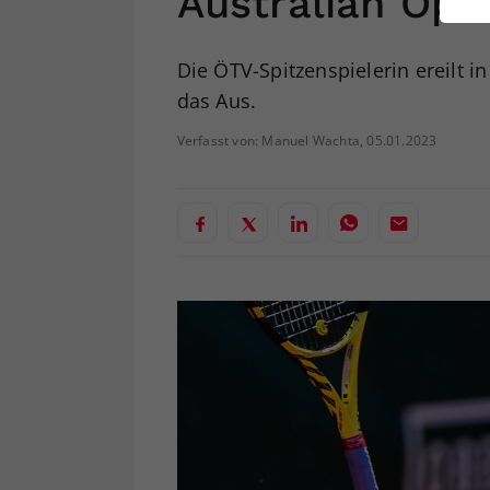
Australian Ope
ei
Die ÖTV-Spitzenspielerin ereilt i
das Aus.
S
Verfasst von: Manuel Wachta, 05.01.2023