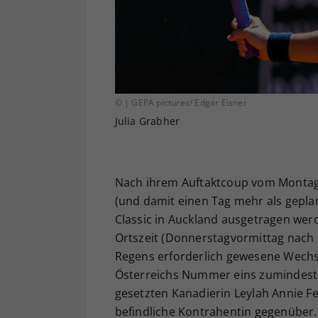
© | GEPA pictures/ Edgar Eisner
Julia Grabher
Nach ihrem Auftaktcoup vom Montag 
(und damit einen Tag mehr als gepla
Classic in Auckland ausgetragen we
Ortszeit (Donnerstagvormittag nach 
Regens erforderlich gewesene Wechsel
Österreichs Nummer eins zumindest ni
gesetzten Kanadierin Leylah Annie F
befindliche Kontrahentin gegenüber. 