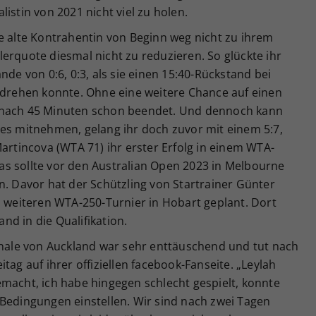
istin von 2021 nicht viel zu holen.
e alte Kontrahentin von Beginn weg nicht zu ihrem
erquote diesmal nicht zu reduzieren. So glückte ihr
nde von 0:6, 0:3, als sie einen 15:40-Rückstand bei
rehen konnte. Ohne eine weitere Chance auf einen
 nach 45 Minuten schon beendet. Und dennoch kann
ves mitnehmen, gelang ihr doch zuvor mit einem 5:7,
Martincova (WTA 71) ihr erster Erfolg in einem WTA-
s sollte vor den Australian Open 2023 in Melbourne
n. Davor hat der Schützling von Startrainer Günter
m weiteren WTA-250-Turnier in Hobart geplant. Dort
d in die Qualifikation.
finale von Auckland war sehr enttäuschend und tut nach
tag auf ihrer offiziellen facebook-Fanseite. „Leylah
macht, ich habe hingegen schlecht gespielt, konnte
 Bedingungen einstellen. Wir sind nach zwei Tagen