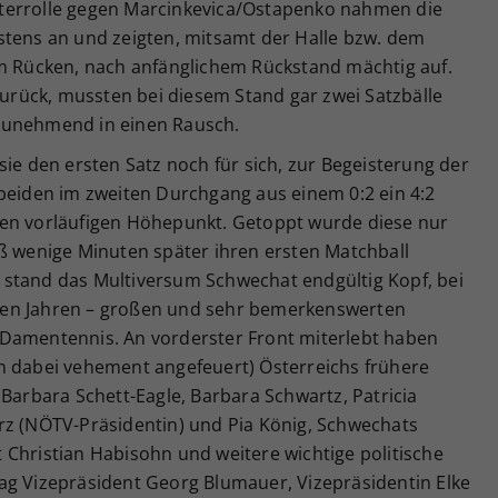
terrolle gegen Marcinkevica/Ostapenko nahmen die
stens an und zeigten, mitsamt der Halle bzw. dem
im Rücken, nach anfänglichem Rückstand mächtig auf.
 zurück, mussten bei diesem Stand gar zwei Satzbälle
zunehmend in einen Rausch.
sie den ersten Satz noch für sich, zur Begeisterung der
 beiden im zweiten Durchgang aus einem 0:2 ein 4:2
ren vorläufigen Höhepunkt. Getoppt wurde diese nur
oß wenige Minuten später ihren ersten Matchball
stand das Multiversum Schwechat endgültig Kopf, bei
ten Jahren – großen und sehr bemerkenswerten
 Damentennis. An vorderster Front miterlebt haben
m dabei vehement angefeuert) Österreichs frühere
rbara Schett-Eagle, Barbara Schwartz, Patricia
rz (NÖTV-Präsidentin) und Pia König, Schwechats
 Christian Habisohn und weitere wichtige politische
ag Vizepräsident Georg Blumauer, Vizepräsidentin Elke