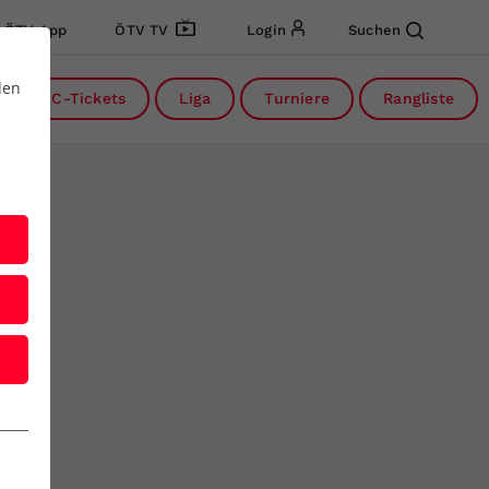
ÖTV App
ÖTV TV
Login
Suchen
den
DC-Tickets
Liga
Turniere
Rangliste