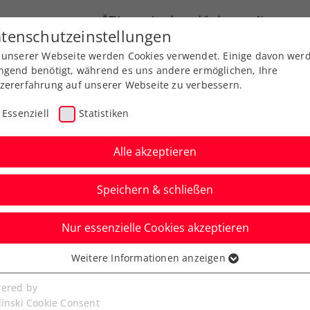
ÖTV
Landesverbände
News
tenschutzeinstellungen
 unserer Webseite werden Cookies verwendet. Einige davon wer
Ausbildungen
Services
Über uns
ngend benötigt, während es uns andere ermöglichen, Ihre
zererfahrung auf unserer Webseite zu verbessern.
Essenziell
Statistiken
Alle akzeptieren
Speichern & schließen
Nur essenzielle Cookies akzeptieren
 Rot-weiß-rot: ÖTV-
Weitere Informationen anzeigen
ssenziell
n die Überraschung
senzielle Cookies werden für grundlegende Funktionen der
ered by
bseite benötigt. Dadurch ist gewährleistet, dass die Webseite
linski Cookie Consent