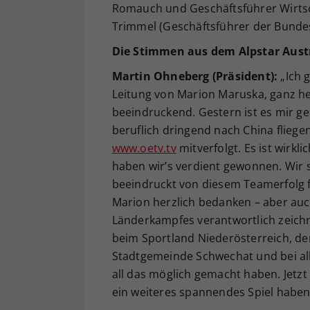
Romauch und Geschäftsführer Wirts
Trimmel (Geschäftsführer der Bunde
Die Stimmen aus dem Alpstar Austr
Martin Ohneberg (Präsident):
„Ich 
Leitung von Marion Maruska, ganz he
beeindruckend. Gestern ist es mir gel
beruflich dringend nach China fliegen
www.oetv.tv
mitverfolgt. Es ist wirkli
haben wir’s verdient gewonnen. Wir 
beeindruckt von diesem Teamerfolg f
Marion herzlich bedanken – aber auch 
Länderkampfes verantwortlich zeichn
beim Sportland Niederösterreich, d
Stadtgemeinde Schwechat und bei all
all das möglich gemacht haben. Jetzt 
ein weiteres spannendes Spiel haben