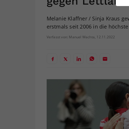
gegen Lettland
ei
Melanie Klaffner / Sinja Kraus g
erstmals seit 2006 in die höchste
S
Verfasst von: Manuel Wachta, 12.11.2022