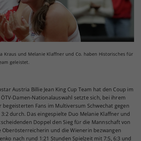
Zweck
generierte ID, für die historische Speicherung
Ihrer vorgenommen Einstellungen, falls der
Webseiten-Betreiber dies eingestellt hat.
 Kraus und Melanie Klaffner und Co. haben Historisches für
eam geleistet.
pstar Austria Billie Jean King Cup Team hat den Coup im
ie ÖTV-Damen-Nationalauswahl setzte sich, bei ihrem
or begeisterten Fans im Multiversum Schwechat gegen
t 3:2 durch. Das eingespielte Duo Melanie Klaffner und
 entscheidenden Doppel den Sieg für die Mannschaft von
ie Oberösterreicherin und die Wienerin bezwangen
nko nach rund 1:21 Stunden Spielzeit mit 7:5, 6:3 und