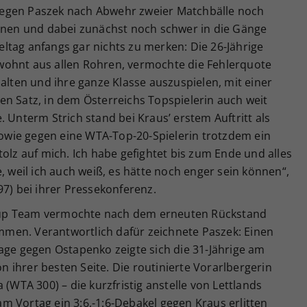
egen Paszek nach Abwehr zweier Matchbälle noch
onnen und dabei zunächst noch schwer in die Gänge
ltag anfangs gar nichts zu merken: Die 26-Jährige
wohnt aus allen Rohren, vermochte die Fehlerquote
halten und ihre ganze Klasse auszuspielen, mit einer
en Satz, in dem Österreichs Topspielerin auch weit
 Unterm Strich stand bei Kraus’ erstem Auftritt als
wie gegen eine WTA-Top-20-Spielerin trotzdem ein
tolz auf mich. Ich habe gefightet bis zum Ende und alles
, weil ich auch weiß, es hätte noch enger sein können“,
97) bei ihrer Pressekonferenz.
g Cup Team vermochte nach dem erneuten Rückstand
men. Verantwortlich dafür zeichnete Paszek: Einen
age gegen Ostapenko zeigte sich die 31-Jährige am
ihrer besten Seite. Die routinierte Vorarlbergerin
 (WTA 300) – die kurzfristig anstelle von Lettlands
m Vortag ein 3:6,-1:6-Debakel gegen Kraus erlitten