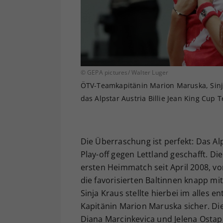
© GEPA pictures/ Walter Luger
ÖTV-Teamkapitänin Marion Maruska, Sinja
das Alpstar Austria Billie Jean King Cup T
Die Überraschung ist perfekt: Das Al
Play-off gegen Lettland geschafft. D
ersten Heimmatch seit April 2008, v
die favorisierten Baltinnen knapp mi
Sinja Kraus stellte hierbei im alles
Kapitänin Marion Maruska sicher. D
Diana Marcinkevica und Jelena Ostape