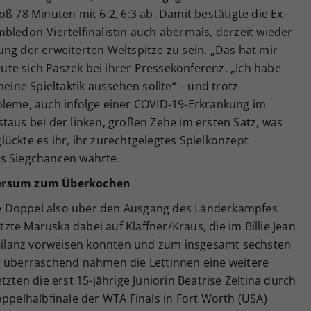
ß 78 Minuten mit 6:2, 6:3 ab. Damit bestätigte die Ex-
bledon-Viertelfinalistin auch abermals, derzeit wieder
ng der erweiterten Weltspitze zu sein. „Das hat mir
reute sich Paszek bei ihrer Pressekonferenz. „Ich habe
meine Spieltaktik aussehen sollte“ – und trotz
bleme, auch infolge einer COVID-19-Erkrankung im
taus bei der linken, großen Zehe im ersten Satz, was
ückte es ihr, ihr zurechtgelegtes Spielkonzept
hs Siegchancen wahrte.
iversum zum Überkochen
e Doppel also über den Ausgang des Länderkampfes
te Maruska dabei auf Klaffner/Kraus, die im Billie Jean
2-Bilanz vorweisen konnten und zum insgesamt sechsten
g überraschend nahmen die Lettinnen eine weitere
tzten die erst 15-jährige Juniorin Beatrise Zeltina durch
oppelhalbfinale der WTA Finals in Fort Worth (USA)