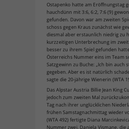
Ostapenko hatte am Eröffnungstag g
hauchdünn mit 3:6, 6:2, 7:6 (9) gew
gefunden. Davon war am zweiten Spie
schoss gegen Kraus zunächst wie ge
diesmal aber erstaunlich niedrig zu 
kurzzeitigen Unterbrechung im zweit
besser zu ihrem Spiel gefunden hatte.
Österreichs Nummer eins im Team so
Satzgewinn zu Buche: „Ich bin auch s
gegeben. Aber es ist natürlich schade
sagte die 20-jährige Wienerin (WTA 1
Das Alpstar Austria Billie Jean Kin
jedoch zum zweiten Mal zurückzukom
Tag nach ihrer unglücklichen Niederl
frühen Samstagnachmittag wieder von 
(WTA 492) fertigte Diana Marcinkevica
Nummer zwei, Daniela Vismane, die a