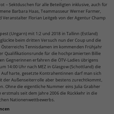
ot – Sektduschen für alle Beteiligten inklusive, auch für
ommene Barbara Haas, Teammasseur Werner Farmer,
d Veranstalter Florian Leitgeb von der Agentur Champ
st (Ungarn) mit 1:2 und 2018 in Tallinn (Estland)
 glückte beim dritten Versuch nun der Coup und die
en Österreichs Tennisdamen im kommenden Frühjahr
der Qualifikationsrunde für die hochprämierten Billie
igen Gegnerinnen erfahren die ÖTV-Ladies übrigens
um 14:00 Uhr nach MEZ in Glasgow (Schottland) die
Auf harte, gesetzte Kontrahentinnen darf man sich
mit der Außenseiterrolle aber bestens zurechtkommt,
n. Ohne die eigentliche Nummer eins Julia Grabher
e erstmals seit dem Jahre 2006 die Rückkehr in die
eichen Nationenwettbewerbs.
ancen