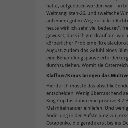
hatte, aufgeboten worden war – in blo
Weltranglisten-26. und zweifache Wim
auf einem guten Weg zurück in Richtu
heute wirklich sehr viel bedeutet“, f
gewusst, dass ich gut drauf bin, wie 
körperlicher Probleme (Kreislaufpro
August, zudem das Gefühl eines Bluts
eine Behandlungspause erforderte) gl
durchzuziehen. Womit sie Österreic
Klaffner/Kraus bringen das Mult
Hierdurch musste das abschließend
entscheiden. Wenig überraschend setz
King Cup bis dahin eine positive 3:
Mal miteinander einliefen. Und weni
Änderung in der Aufstellung vor, erse
Ostapenko, die gerade erst bis ins D