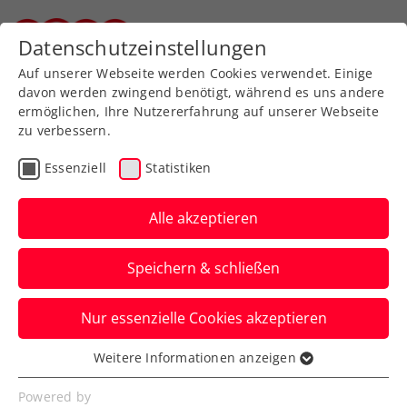
Zurück zur Newsübersicht
Datenschutzeinstellungen
Steirischer Tennisverband
Auf unserer Webseite werden Cookies verwendet. Einige
davon werden zwingend benötigt, während es uns andere
ermöglichen, Ihre Nutzererfahrung auf unserer Webseite
zu verbessern.
ATP
Essenziell
Statistiken
Operation als Ausweg:
Ofner muss Saison 2024
Alle akzeptieren
frühzeitig beenden
Speichern & schließen
Österreichs Nummer eins legt sich wegen
Nur essenzielle Cookies akzeptieren
anhaltender Fersenprobleme Mitte
September erneut unters Messer.
Weitere Informationen anzeigen
Essenziell
Verfasst von: Manuel Wachta, 02.09.2024
Essenzielle Cookies werden für grundlegende
Powered by