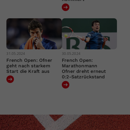
31.05.2024
30.05.2024
French Open: Ofner
French Open:
geht nach starkem
Marathonmann
Start die Kraft aus
Ofner dreht erneut
0:2-Satzrückstand