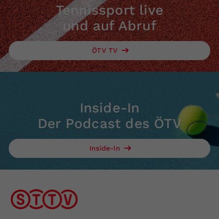
Tennissport live
und auf Abruf
ÖTV TV
Inside-In
Der Podcast des ÖTV
Inside-In