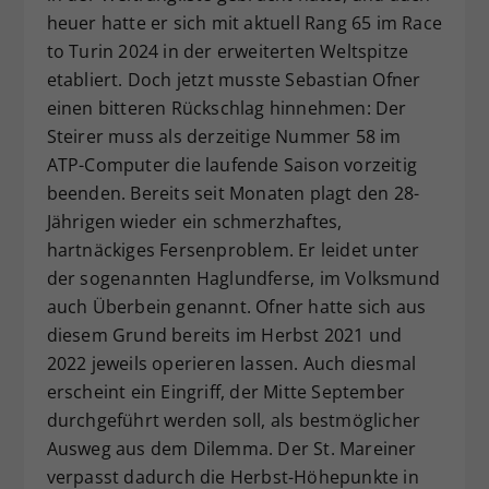
heuer hatte er sich mit aktuell Rang 65 im Race
Dieser Wert speichert Ihre Consent-
to Turin 2024 in der erweiterten Weltspitze
Einstellungen. Unter anderem eine
zufällig generierte ID, für die
etabliert. Doch jetzt musste Sebastian Ofner
Zweck
historische Speicherung Ihrer
einen bitteren Rückschlag hinnehmen: Der
vorgenommen Einstellungen, falls der
Steirer muss als derzeitige Nummer 58 im
Webseiten-Betreiber dies eingestellt
ATP-Computer die laufende Saison vorzeitig
hat.
beenden. Bereits seit Monaten plagt den 28-
Jährigen wieder ein schmerzhaftes,
hartnäckiges Fersenproblem. Er leidet unter
der sogenannten Haglundferse, im Volksmund
auch Überbein genannt. Ofner hatte sich aus
diesem Grund bereits im Herbst 2021 und
2022 jeweils operieren lassen. Auch diesmal
erscheint ein Eingriff, der Mitte September
durchgeführt werden soll, als bestmöglicher
Ausweg aus dem Dilemma. Der St. Mareiner
verpasst dadurch die Herbst-Höhepunkte in