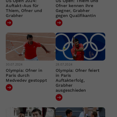
US Open 2024:
US Open: Thiem und
Auftakt-Aus für
Ofner kennen ihre
Thiem, Ofner und
Gegner, Grabher
Grabher
gegen Qualifikantin
30.07.2024
28.07.2024
Olympia: Ofner in
Olympia: Ofner feiert
Paris durch
in Paris
Medvedev gestoppt
Auftakterfolg,
Grabher
ausgeschieden