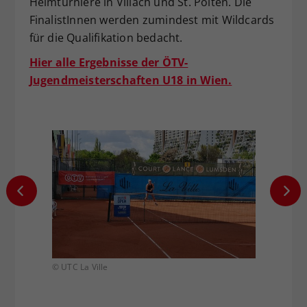
Heimturniere in Villach und St. Pölten. Die
FinalistInnen werden zumindest mit Wildcards
für die Qualifikation bedacht.
Hier alle Ergebnisse der ÖTV-
Jugendmeisterschaften U18 in Wien.
© UTC La Ville
© face