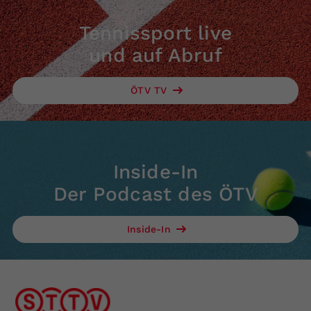
Tennissport live
und auf Abruf
ÖTV TV
Inside-In
Der Podcast des ÖTV
Inside-In