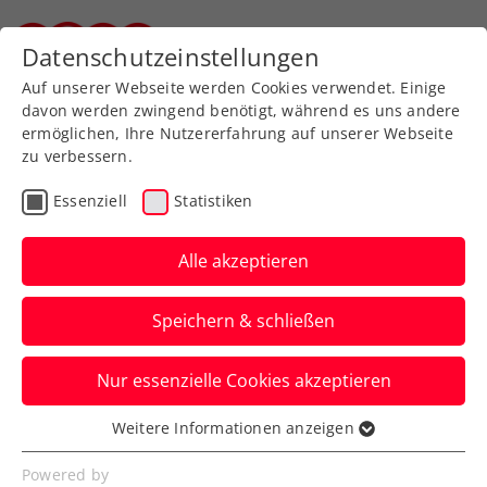
Zurück zur Newsübersicht
Datenschutzeinstellungen
Steirischer Tennisverband
Auf unserer Webseite werden Cookies verwendet. Einige
davon werden zwingend benötigt, während es uns andere
ermöglichen, Ihre Nutzererfahrung auf unserer Webseite
zu verbessern.
Turniere
Kids & Jugend
Essenziell
Statistiken
ÖTV-
Jugendmeisterschaften
Alle akzeptieren
U18: Lazic und Zimmer
Speichern & schließen
sind neue
Österreichische Meister
Nur essenzielle Cookies akzeptieren
Weitere Informationen anzeigen
Das WTV-Ass und das NÖTV-
Essenziell
Nachwuchstalent sind beim UTC La Ville
Essenzielle Cookies werden für grundlegende
Powered by