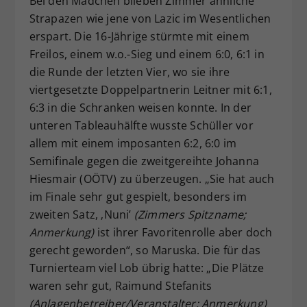
Bei den Mädchen blieben Zimmer ähnliche
Strapazen wie jene von Lazic im Wesentlichen
erspart. Die 16-Jährige stürmte mit einem
Freilos, einem w.o.-Sieg und einem 6:0, 6:1 in
die Runde der letzten Vier, wo sie ihre
viertgesetzte Doppelpartnerin Leitner mit 6:1,
6:3 in die Schranken weisen konnte. In der
unteren Tableauhälfte wusste Schüller vor
allem mit einem imposanten 6:2, 6:0 im
Semifinale gegen die zweitgereihte Johanna
Hiesmair (OÖTV) zu überzeugen. „Sie hat auch
im Finale sehr gut gespielt, besonders im
zweiten Satz, ‚Nuni’
(Zimmers Spitzname;
Anmerkung)
ist ihrer Favoritenrolle aber doch
gerecht geworden“, so Maruska. Die für das
Turnierteam viel Lob übrig hatte: „Die Plätze
waren sehr gut, Raimund Stefanits
(Anlagenbetreiber/Veranstalter; Anmerkung)