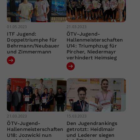
01.05.2023
21.03.2023
ITF Jugend:
ÖTV-Jugend-
Doppeltriumphe für
Hallenmeisterschaften
Behrmann/Neubauer
U14: Triumphzug für
und Zimmermann
Pircher, Niedermayr
verhindert Heimsieg
21.03.2023
15.03.2023
ÖTV-Jugend-
Den Jugendrankings
Hallenmeisterschaften
getrotzt: Heidlmair
U18: Jozwicki nun
und Lederer siegen