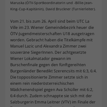
Maruska (ÖTV-Sportkoordinatorin und -Billie-Jean-
Dieser Wert speichert Ihre Consent-
King-Cup-Kapitänin), David Bruckner (Turnierleiter).
Einstellungen. Unter anderem eine
zufällig generierte ID, für die
Vom 21. bis zum 26. April sind beim UTC La
Zweck
historische Speicherung Ihrer
vorgenommen Einstellungen, falls der
Ville im 23. Wiener Gemeindebezirk heuer die
Webseiten-Betreiber dies eingestellt
ÖTV-Jugendmeisterschaften U18 ausgetragen
hat.
worden. Gebracht haben die Titelkämpfe mit
Manuel Lazic und Alexandra Zimmer zwei
souveräne SiegerInnen. Der achtgesetzte
Wiener Lokalmatador gewann im
Burschenfinale gegen den fünftgereihten
Burgenländer Benedikt Szerencsits mit 6:3, 6:4.
Die toppositionierte Zimmer setzte sich in
einem rein niederösterreichischen
Mädchenendspiel gegen Ava Schüller mit 6:2,
6:4 durch. Zudem schnappte sie sich mit der
Salzburgerin Emma Leitner (VTV) im Finale der