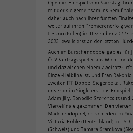
Open im Endspiel vom Samstag ihrer 
mit der sie gemeinsam ins Semifinale
daher auch nach ihrer fünften Final
weiter auf ihren Premierenerfolg wart
Leszno (Polen) im Dezember 2022 so
2023 jeweils erst an der letzten Hür
Auch im Burschendoppel gab es für J
ÖTV-Vertragsspieler aus Wien und de
und dazwischen einem Zweisatz-Erfol
Einzel-Halbfinalist, und Fran Rakonic
zweiten ITF-Doppel-Siegerpokal. Rako
er verlor im Single erst das Endspiel
Adam Jilly. Benedikt Szerencsits und 
Viertelfinale gekommen. Den vierten
Mädchendoppel, entschieden im Final
Victoria Pohle (Deutschland) mit 6:3,
(Schweiz) und Tamara Sramkova (Slow