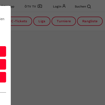
ÖTV App
ÖTV TV
Login
Suchen
den
DC-Tickets
Liga
Turniere
Rangliste