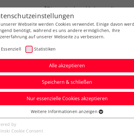
ÖTV
Landesverbände
News
tenschutzeinstellungen
 unserer Webseite werden Cookies verwendet. Einige davon wer
Ausbildungen
Services
Über uns
ngend benötigt, während es uns andere ermöglichen, Ihre
zererfahrung auf unserer Webseite zu verbessern.
Essenziell
Statistiken
Alle akzeptieren
Speichern & schließen
Nur essenzielle Cookies akzeptieren
rf Open: Zimmer erst
Weitere Informationen anzeigen
ssenziell
h Doppelpartnerin
senzielle Cookies werden für grundlegende Funktionen der
ered by
bseite benötigt. Dadurch ist gewährleistet, dass die Webseite
linski Cookie Consent