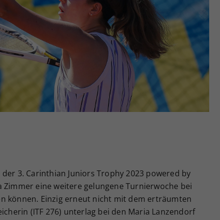
Zweck
generierte ID, für die historische Speicherung
Ihrer vorgenommen Einstellungen, falls der
Webseiten-Betreiber dies eingestellt hat.
 der 3. Carinthian Juniors Trophy 2023 powered by
a Zimmer eine weitere gelungene Turnierwoche bei
n können. Einzig erneut nicht mit dem erträumten
eicherin (ITF 276) unterlag bei den Maria Lanzendorf