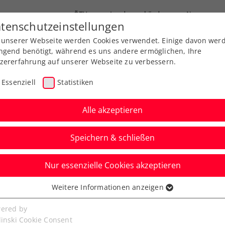
ÖTV
Landesverbände
News
tenschutzeinstellungen
 unserer Webseite werden Cookies verwendet. Einige davon wer
Ausbildungen
Services
Über uns
ngend benötigt, während es uns andere ermöglichen, Ihre
zererfahrung auf unserer Webseite zu verbessern.
Essenziell
Statistiken
Alle akzeptieren
Speichern & schließen
Nur essenzielle Cookies akzeptieren
 ist österreichischer
Weitere Informationen anzeigen
ssenziell
!!!
senzielle Cookies werden für grundlegende Funktionen der
ered by
bseite benötigt. Dadurch ist gewährleistet, dass die Webseite
linski Cookie Consent