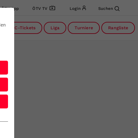
ÖTV App
ÖTV TV
Login
Suchen
den
DC-Tickets
Liga
Turniere
Rangliste