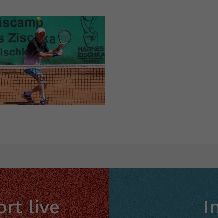
rt live
I