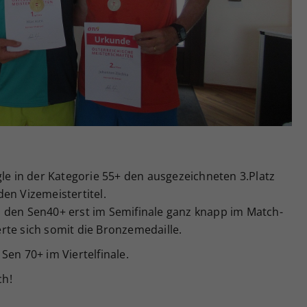
Zweck
generierte ID, für die historische Speicherung
Ihrer vorgenommen Einstellungen, falls der
Webseiten-Betreiber dies eingestellt hat.
gle in der Kategorie 55+ den ausgezeichneten 3.Platz
en Vizemeistertitel.
 den Sen40+ erst im Semifinale ganz knapp im Match-
rte sich somit die Bronzemedaille.
Sen 70+ im Viertelfinale.
ch!