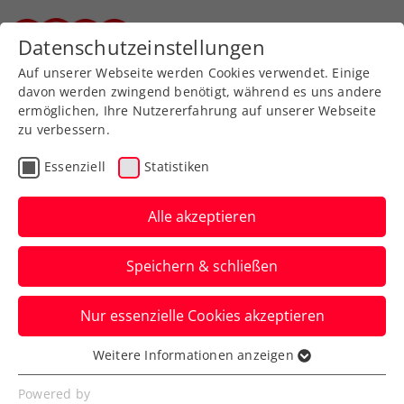
Zurück zur Newsübersicht
Datenschutzeinstellungen
Steirischer Tennisverband
Auf unserer Webseite werden Cookies verwendet. Einige
davon werden zwingend benötigt, während es uns andere
ermöglichen, Ihre Nutzererfahrung auf unserer Webseite
zu verbessern.
ATP
WTA
Turniere
Essenziell
Statistiken
Wimbledon-Qualifikation:
Rodionov hält
Alle akzeptieren
Österreichs Fahne hoch
Speichern & schließen
Lukas Neumayer, Joel Schwärzler und
Nur essenzielle Cookies akzeptieren
Julia Grabher scheiden in London
hingegen früh aus.
Weitere Informationen anzeigen
Essenziell
Verfasst von: Manuel Wachta, 23.06.2026
Essenzielle Cookies werden für grundlegende
Powered by