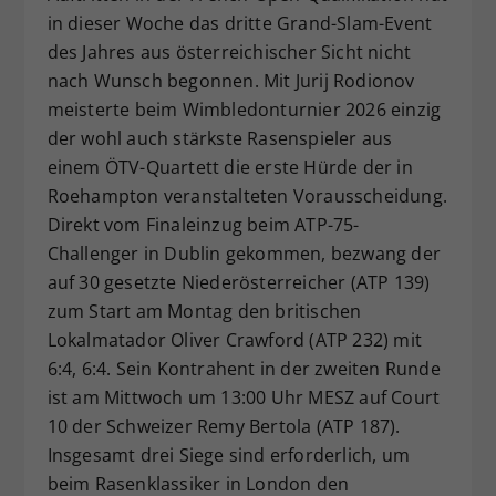
in dieser Woche das dritte Grand-Slam-Event
Dieser Wert speichert Ihre Consent-
des Jahres aus österreichischer Sicht nicht
Einstellungen. Unter anderem eine
zufällig generierte ID, für die
nach Wunsch begonnen. Mit Jurij Rodionov
Zweck
historische Speicherung Ihrer
meisterte beim Wimbledonturnier 2026 einzig
vorgenommen Einstellungen, falls der
der wohl auch stärkste Rasenspieler aus
Webseiten-Betreiber dies eingestellt
einem ÖTV-Quartett die erste Hürde der in
hat.
Roehampton veranstalteten Vorausscheidung.
Direkt vom Finaleinzug beim ATP-75-
Challenger in Dublin gekommen, bezwang der
auf 30 gesetzte Niederösterreicher (ATP 139)
zum Start am Montag den britischen
Lokalmatador Oliver Crawford (ATP 232) mit
6:4, 6:4. Sein Kontrahent in der zweiten Runde
ist am Mittwoch um 13:00 Uhr MESZ auf Court
10 der Schweizer Remy Bertola (ATP 187).
Insgesamt drei Siege sind erforderlich, um
beim Rasenklassiker in London den