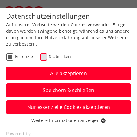
Zurück zur Newsübersicht
Datenschutzeinstellungen
Steirischer Tennisverband
Auf unserer Webseite werden Cookies verwendet. Einige
davon werden zwingend benötigt, während es uns andere
ermöglichen, Ihre Nutzererfahrung auf unserer Webseite
zu verbessern.
Verbands-Info
Essenziell
Statistiken
Weiterer Meilenstein: ÖTV
launcht eigene App
Alle akzeptieren
Seit dem 22. März 2024 ist die neue
Speichern & schließen
Anwendung bei Google Play und im App
Store gratis downzuloaden.
Nur essenzielle Cookies akzeptieren
Verfasst von: Manuel Wachta, 22.03.2024
Weitere Informationen anzeigen
Essenziell
Essenzielle Cookies werden für grundlegende
Powered by