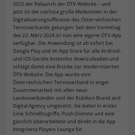
2023 der Relaunch der ÖTV-Website – und
Dieser Wert speichert Ihre Consent-
jetzt ist der nächste große Meilenstein in der
Einstellungen. Unter anderem eine
Digitalisierungsoffensive des Österreichischen
zufällig generierte ID, für die
Tennisverbands gelungen: Seit dem Vormittag
Zweck
historische Speicherung Ihrer
vorgenommen Einstellungen, falls der
des 22. März 2024 ist nun eine eigene ÖTV-App
Webseiten-Betreiber dies eingestellt
verfügbar. Die Anwendung ist ab sofort bei
hat.
Google Play und im App Store für alle Android-
und iOS-Geräte kostenlos downzuloaden und
schlägt damit eine Brücke zur modernisierten
ÖTV-Website. Die App wurde vom
Österreichischen Tennisverband in enger
Zusammenarbeit mit allen neun
Landesverbänden und der Rubikon Brand and
Digital Agency umgesetzt. Sie bietet in erster
Linie Schnellzugriffe, Push-Dienste und eine
gänzlich überarbeitete und direkt in die App
integrierte Players Lounge für