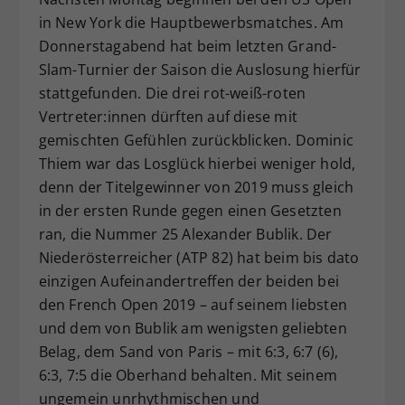
in New York die Hauptbewerbsmatches. Am
Dieser Wert speichert Ihre Consent-
Einstellungen. Unter anderem eine
Donnerstagabend hat beim letzten Grand-
zufällig generierte ID, für die
Slam-Turnier der Saison die Auslosung hierfür
Zweck
historische Speicherung Ihrer
stattgefunden. Die drei rot-weiß-roten
vorgenommen Einstellungen, falls der
Vertreter:innen dürften auf diese mit
Webseiten-Betreiber dies eingestellt
gemischten Gefühlen zurückblicken. Dominic
hat.
Thiem war das Losglück hierbei weniger hold,
denn der Titelgewinner von 2019 muss gleich
in der ersten Runde gegen einen Gesetzten
ran, die Nummer 25 Alexander Bublik. Der
Niederösterreicher (ATP 82) hat beim bis dato
einzigen Aufeinandertreffen der beiden bei
den French Open 2019 – auf seinem liebsten
und dem von Bublik am wenigsten geliebten
Belag, dem Sand von Paris – mit 6:3, 6:7 (6),
6:3, 7:5 die Oberhand behalten. Mit seinem
ungemein unrhythmischen und