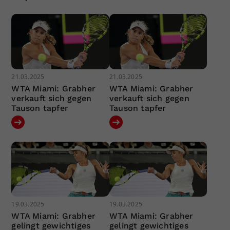
21.03.2025
21.03.2025
WTA Miami: Grabher
WTA Miami: Grabher
verkauft sich gegen
verkauft sich gegen
Tauson tapfer
Tauson tapfer
19.03.2025
19.03.2025
WTA Miami: Grabher
WTA Miami: Grabher
gelingt gewichtiges
gelingt gewichtiges