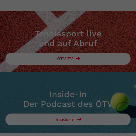
Tennissport live
und auf Abruf
ÖTV TV
Inside-In
Der Podcast des ÖTV
Inside-In