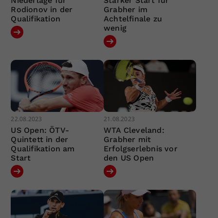
Niederlage für
Starker Start für
Rodionov in der
Grabher im
Qualifikation
Achtelfinale zu
wenig
22.08.2023
21.08.2023
US Open: ÖTV-
WTA Cleveland:
Quintett in der
Grabher mit
Qualifikation am
Erfolgserlebnis vor
Start
den US Open