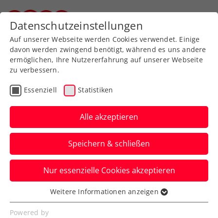
Zurück zur Newsübersicht
Datenschutzeinstellungen
Steirischer Tennisverband
Auf unserer Webseite werden Cookies verwendet. Einige
davon werden zwingend benötigt, während es uns andere
ermöglichen, Ihre Nutzererfahrung auf unserer Webseite
zu verbessern.
Turniere
ATP
WTA
Essenziell
Statistiken
US Open: Thiem gegen
Bublik, Davis-Cup-Test
Alle akzeptieren
für Ofner, Rematch für
Speichern & schließen
Grabher
Nur essenzielle Cookies akzeptieren
Unangenehme Auslosung für Dominic
Thiem, sonst lösbare Aufgaben für die
Weitere Informationen anzeigen
Essenziell
ÖTV-Asse in New York.
Essenzielle Cookies werden für grundlegende
Powered by