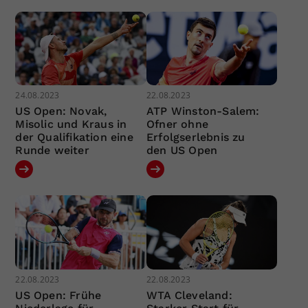
24.08.2023
22.08.2023
US Open: Novak,
ATP Winston-Salem:
Misolic und Kraus in
Ofner ohne
der Qualifikation eine
Erfolgserlebnis zu
Runde weiter
den US Open
22.08.2023
22.08.2023
US Open: Frühe
WTA Cleveland: