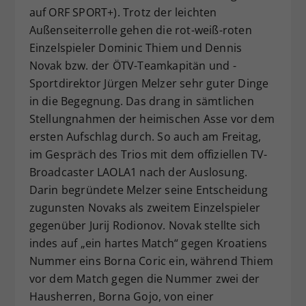
auf ORF SPORT+). Trotz der leichten
Dieser Wert speichert Ihre Consent-
Außenseiterrolle gehen die rot-weiß-roten
Einstellungen. Unter anderem eine
zufällig generierte ID, für die
Einzelspieler Dominic Thiem und Dennis
Zweck
historische Speicherung Ihrer
Novak bzw. der ÖTV-Teamkapitän und -
vorgenommen Einstellungen, falls der
Sportdirektor Jürgen Melzer sehr guter Dinge
Webseiten-Betreiber dies eingestellt
in die Begegnung. Das drang in sämtlichen
hat.
Stellungnahmen der heimischen Asse vor dem
ersten Aufschlag durch. So auch am Freitag,
im Gespräch des Trios mit dem offiziellen TV-
Broadcaster LAOLA1 nach der Auslosung.
Darin begründete Melzer seine Entscheidung
zugunsten Novaks als zweitem Einzelspieler
gegenüber Jurij Rodionov. Novak stellte sich
indes auf „ein hartes Match“ gegen Kroatiens
Nummer eins Borna Coric ein, während Thiem
vor dem Match gegen die Nummer zwei der
Hausherren, Borna Gojo, von einer