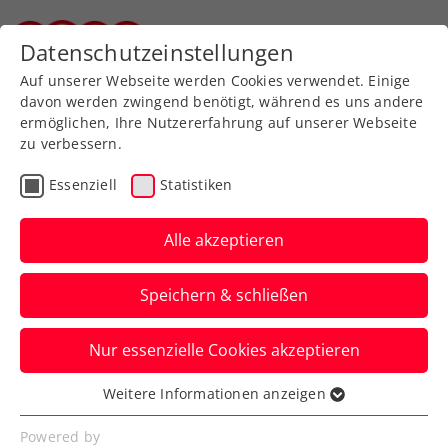
Zurück zur Newsübersicht
Datenschutzeinstellungen
Steirischer Tennisverband
Auf unserer Webseite werden Cookies verwendet. Einige
davon werden zwingend benötigt, während es uns andere
ermöglichen, Ihre Nutzererfahrung auf unserer Webseite
Thiem vor Davis-Cup-
zu verbessern.
Auftakt in Kroatien: „Wir
Essenziell
Statistiken
sind bereit fürs
Alle akzeptieren
Wochenende“
Speichern & schließen
Die ÖTV-Asse vor dem ersten Spieltag am
heutigen Samstag hier im Interview mit
Nur essenzielle Cookies akzeptieren
LAOLA1.
Verfasst von: Manuel Wachta, 04.02.2023
Weitere Informationen anzeigen
Essenziell
Essenzielle Cookies werden für grundlegende
Powered by