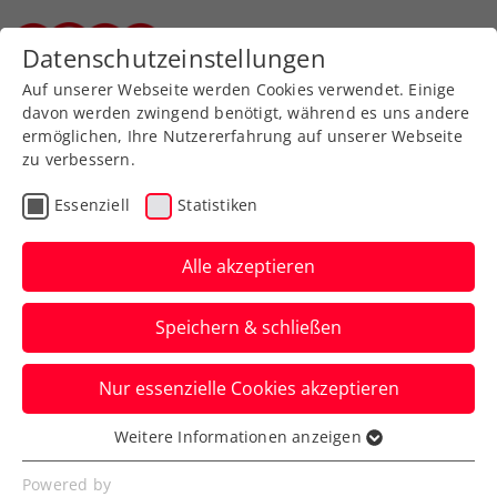
Zurück zur Newsübersicht
Datenschutzeinstellungen
Steirischer Tennisverband
Auf unserer Webseite werden Cookies verwendet. Einige
davon werden zwingend benötigt, während es uns andere
ermöglichen, Ihre Nutzererfahrung auf unserer Webseite
zu verbessern.
Turniere
Senioren
Essenziell
Statistiken
Sulzbacher/Krampl holen
sensationell WM Bronze
Alle akzeptieren
in Umag
Speichern & schließen
Wahnsinn, was für eine hervorragende
Nur essenzielle Cookies akzeptieren
Leistung.
Weitere Informationen anzeigen
Verfasst von: Kerstin Zirngast, 20.09.2021
Essenziell
Essenzielle Cookies werden für grundlegende
Powered by