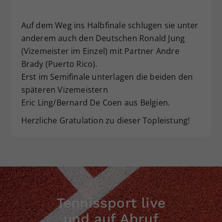
Dieser Wert speichert Ihre Consent-
Einstellungen. Unter anderem eine
Auf dem Weg ins Halbfinale schlugen sie unter
zufällig generierte ID, für die
anderem auch den Deutschen Ronald Jung
Zweck
historische Speicherung Ihrer
(Vizemeister im Einzel) mit Partner Andre
vorgenommen Einstellungen, falls der
Brady (Puerto Rico).
Webseiten-Betreiber dies eingestellt
Erst im Semifinale unterlagen die beiden den
hat.
späteren Vizemeistern
Eric Ling/Bernard De Coen aus Belgien.
Herzliche Gratulation zu dieser Topleistung!
Tennissport live
und auf Abruf