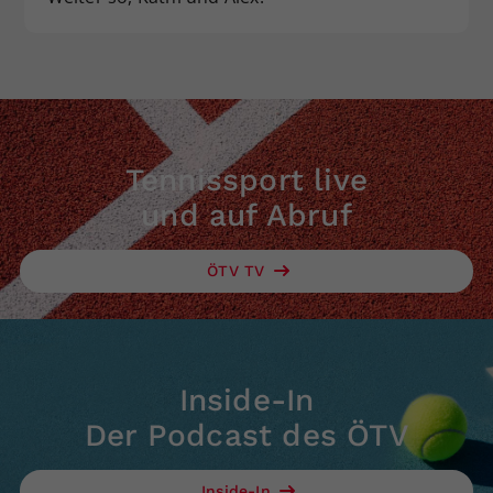
Tennissport live
und auf Abruf
ÖTV TV
Inside-In
Der Podcast des ÖTV
Inside-In