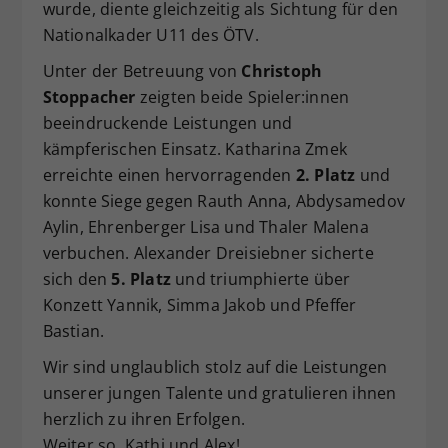
wurde, diente gleichzeitig als Sichtung für den
Dieser Wert speichert Ihre Consent-
Nationalkader U11 des ÖTV.
Einstellungen. Unter anderem eine
zufällig generierte ID, für die
Unter der Betreuung von
Christoph
Zweck
historische Speicherung Ihrer
Stoppacher
zeigten beide Spieler:innen
vorgenommen Einstellungen, falls der
beeindruckende Leistungen und
Webseiten-Betreiber dies eingestellt
kämpferischen Einsatz. Katharina Zmek
hat.
erreichte einen hervorragenden
2. Platz
und
konnte Siege gegen Rauth Anna, Abdysamedov
Aylin, Ehrenberger Lisa und Thaler Malena
verbuchen. Alexander Dreisiebner sicherte
sich den
5. Platz
und triumphierte über
Konzett Yannik, Simma Jakob und Pfeffer
Bastian.
Wir sind unglaublich stolz auf die Leistungen
unserer jungen Talente und gratulieren ihnen
herzlich zu ihren Erfolgen.
Weiter so, Kathi und Alex!