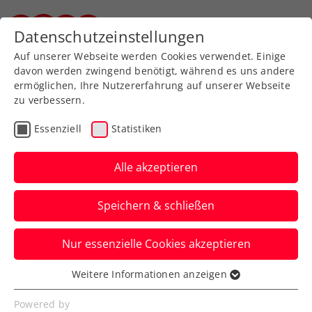
Zurück zur Newsübersicht
Datenschutzeinstellungen
Steirischer Tennisverband
Auf unserer Webseite werden Cookies verwendet. Einige
davon werden zwingend benötigt, während es uns andere
ermöglichen, Ihre Nutzererfahrung auf unserer Webseite
zu verbessern.
Turniere
Kids & Jugend
Essenziell
Statistiken
Stolze Leistungen
unserer jungen Talente
Alle akzeptieren
ÖTV Einladungsturnier U11
Speichern & schließen
Verfasst von: STTV Büro, 21.01.2025
Nur essenzielle Cookies akzeptieren
Weitere Informationen anzeigen
Essenziell
Essenzielle Cookies werden für grundlegende
Powered by