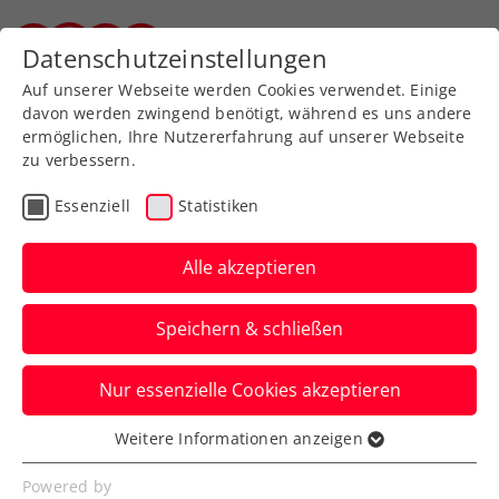
Zurück zur Newsübersicht
Datenschutzeinstellungen
Steirischer Tennisverband
Auf unserer Webseite werden Cookies verwendet. Einige
davon werden zwingend benötigt, während es uns andere
ermöglichen, Ihre Nutzererfahrung auf unserer Webseite
zu verbessern.
Turniere
Kids & Jugend
Essenziell
Statistiken
Roehampton: Heidlmair
stürmt trotz
Alle akzeptieren
Finalniederlage die Top
Speichern & schließen
20 der Europarangliste
Nur essenzielle Cookies akzeptieren
Die ÖTV-Zukunftshoffnung hat dennoch
den Startplatz bei der U14-
Weitere Informationen anzeigen
Essenziell
Turnierpremiere von Wimbledon sicher.
Essenzielle Cookies werden für grundlegende
Powered by