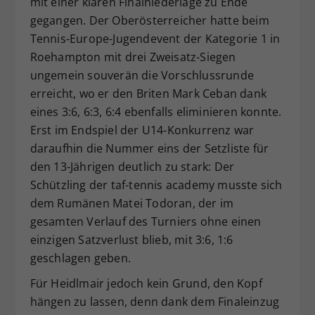
mit einer klaren Finalniederlage zu Ende
Dieser Wert speichert Ihre Consent-
gegangen. Der Oberösterreicher hatte beim
Einstellungen. Unter anderem eine
Tennis-Europe-Jugendevent der Kategorie 1 in
zufällig generierte ID, für die
Roehampton mit drei Zweisatz-Siegen
Zweck
historische Speicherung Ihrer
ungemein souverän die Vorschlussrunde
vorgenommen Einstellungen, falls der
erreicht, wo er den Briten Mark Ceban dank
Webseiten-Betreiber dies eingestellt
hat.
eines 3:6, 6:3, 6:4 ebenfalls eliminieren konnte.
Erst im Endspiel der U14-Konkurrenz war
daraufhin die Nummer eins der Setzliste für
den 13-Jährigen deutlich zu stark: Der
Schützling der taf-tennis academy musste sich
dem Rumänen Matei Todoran, der im
gesamten Verlauf des Turniers ohne einen
einzigen Satzverlust blieb, mit 3:6, 1:6
geschlagen geben.
Für Heidlmair jedoch kein Grund, den Kopf
hängen zu lassen, denn dank dem Finaleinzug