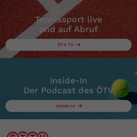
Tennissport live
und auf Abruf
ÖTV TV
Inside-In
Der Podcast des ÖTV
Inside-In