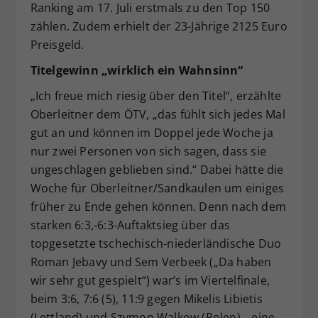
Ranking am 17. Juli erstmals zu den Top 150
zählen. Zudem erhielt der 23-Jährige 2125 Euro
Preisgeld.
Titelgewinn „wirklich ein Wahnsinn“
„Ich freue mich riesig über den Titel“, erzählte
Oberleitner dem ÖTV, „das fühlt sich jedes Mal
gut an und können im Doppel jede Woche ja
nur zwei Personen von sich sagen, dass sie
ungeschlagen geblieben sind.“ Dabei hätte die
Woche für Oberleitner/Sandkaulen um einiges
früher zu Ende gehen können. Denn nach dem
starken 6:3,-6:3-Auftaktsieg über das
topgesetzte tschechisch-niederländische Duo
Roman Jebavy und Sem Verbeek („Da haben
wir sehr gut gespielt“) war’s im Viertelfinale,
beim 3:6, 7:6 (5), 11:9 gegen Mikelis Libietis
(Lettland) und Szymon Walkow (Polen), „eine