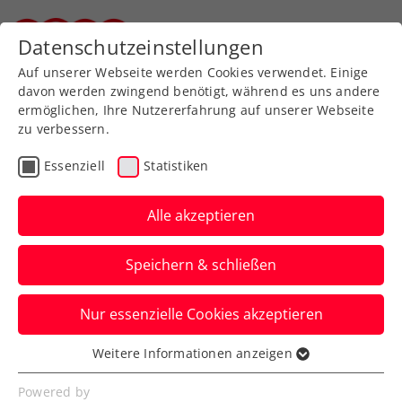
Zurück zur Newsübersicht
Datenschutzeinstellungen
Steirischer Tennisverband
Auf unserer Webseite werden Cookies verwendet. Einige
davon werden zwingend benötigt, während es uns andere
ermöglichen, Ihre Nutzererfahrung auf unserer Webseite
zu verbessern.
Turniere
ATP
Essenziell
Statistiken
Oberleitner stürmt in
Karlsruhe zu 2. ATP-
Alle akzeptieren
Challenger-Doppeltitel
Speichern & schließen
Das ÖTV-Ass lässt in Deutschland im
Nur essenzielle Cookies akzeptieren
Endspiel mit Lokalmatador Tim
Sandkaulen nichts anbrennen.
Weitere Informationen anzeigen
Essenziell
Verfasst von: Manuel Wachta, 08.07.2023
Essenzielle Cookies werden für grundlegende
Powered by