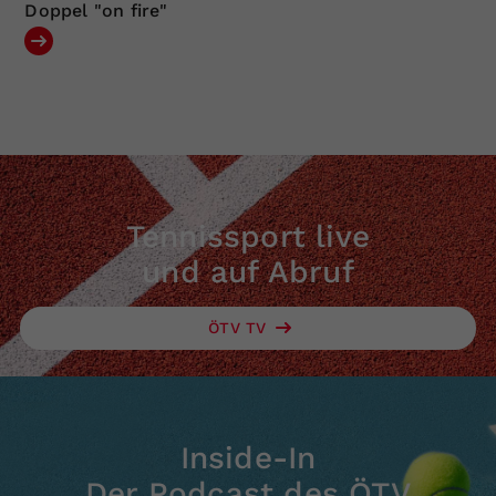
Doppel "on fire"
Tennissport live
und auf Abruf
ÖTV TV
Inside-In
Der Podcast des ÖTV