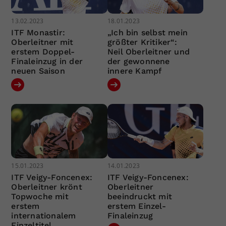
13.02.2023
18.01.2023
ITF Monastir:
„Ich bin selbst mein
Oberleitner mit
größter Kritiker“:
erstem Doppel-
Neil Oberleitner und
Finaleinzug in der
der gewonnene
neuen Saison
innere Kampf
15.01.2023
14.01.2023
ITF Veigy-Foncenex:
ITF Veigy-Foncenex:
Oberleitner krönt
Oberleitner
Topwoche mit
beeindruckt mit
erstem
erstem Einzel-
internationalem
Finaleinzug
Einzeltitel