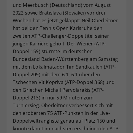
und Meerbusch (Deutschland) vom August
Dieser Wert speichert Ihre Consent-
2022 sowie Bratislava (Slowakei) vor drei
Einstellungen. Unter anderem eine
zufällig generierte ID, für die
Wochen hat es jetzt geklappt: Neil Oberleitner
Zweck
historische Speicherung Ihrer
hat bei den Tennis Open Karlsruhe den
vorgenommen Einstellungen, falls der
zweiten ATP-Challenger-Doppeltitel seiner
Webseiten-Betreiber dies eingestellt
jungen Karriere geholt. Der Wiener (ATP-
hat.
Doppel 159) stürmte im deutschen
Bundesland Baden-Württemberg am Samstag
mit dem Lokalmatador Tim Sandkaulen (ATP-
Doppel 209) mit dem 6:1, 6:1 über den
Tschechen Vit Kopriva (ATP-Doppel 368) und
den Griechen Michail Pervolarakis (ATP-
Doppel 213) in nur 59 Minuten zum
Turniersieg. Oberleitner verbessert sich mit
den eroberten 75 ATP-Punkten in der Live-
Doppelweltrangliste genau auf Platz 150 und
könnte damit im nächsten erscheinenden ATP-