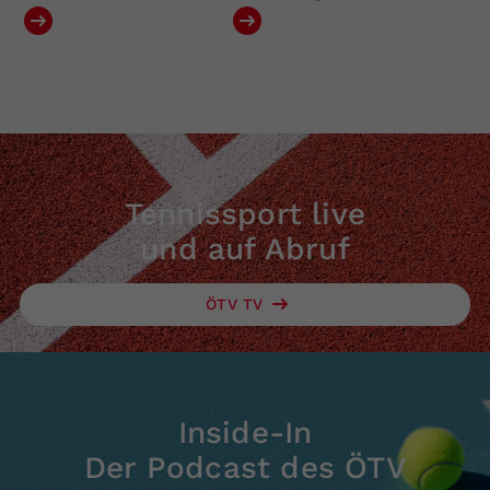
Tennissport live
und auf Abruf
ÖTV TV
Inside-In
Der Podcast des ÖTV