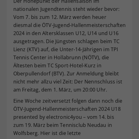
Der Höhepunkt der Hallensaison im
Dieser Wert speichert Ihre Consent-
nationalen Jugendtennis steht wieder bevor:
Einstellungen. Unter anderem eine
Vom 7. bis zum 12. März werden heuer
zufällig generierte ID, für die
diesmal die ÖTV-Jugend-Hallenmeisterschaften
Zweck
historische Speicherung Ihrer
2024 in den Altersklassen U12, U14 und U16
vorgenommen Einstellungen, falls der
ausgetragen. Die Jüngsten schlagen beim TC
Webseiten-Betreiber dies eingestellt
hat.
Lienz (KTV) auf, die Unter-14-Jährigen im TPI
Tennis Center in Hollabrunn (NÖTV), die
Ältesten beim TC Sport-Hotel-Kurz in
Oberpullendorf (BTV). Zur Anmeldung bleibt
nicht mehr allzu viel Zeit: Der Nennschluss ist
am Freitag, dem 1. März, um 20:00 Uhr.
Eine Woche zeitversetzt folgen dann noch die
ÖTV-Jugend-Hallenmeisterschaften 2024 U18
presented by electronic4you – vom 14. bis
zum 19. März beim Tennisclub Neudau in
Wolfsberg. Hier ist die letzte