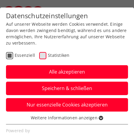
Zurück zur Newsübersicht
Datenschutzeinstellungen
Steirischer Tennisverband
Auf unserer Webseite werden Cookies verwendet. Einige
davon werden zwingend benötigt, während es uns andere
ermöglichen, Ihre Nutzererfahrung auf unserer Webseite
zu verbessern.
Turniere
Kids & Jugend
Essenziell
Statistiken
Nennschluss bei den
ÖTV-Jugend-
Alle akzeptieren
Hallenmeisterschaften
Speichern & schließen
2024
Nur essenzielle Cookies akzeptieren
Nur noch bis 1. März um 20:00 Uhr kann
für die Altersklassen U12, U14 und U16
Weitere Informationen anzeigen
Essenziell
genannt werden.
Essenzielle Cookies werden für grundlegende
Powered by