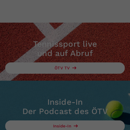
Tennissport live
und auf Abruf
ÖTV TV
Inside-In
Der Podcast des ÖTV
Inside-In