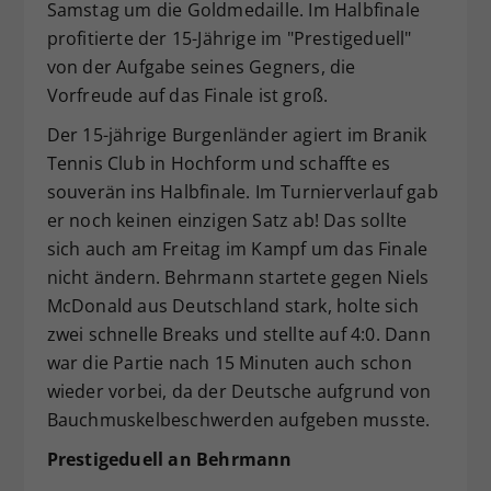
Samstag um die Goldmedaille. Im Halbfinale
Dieser Wert speichert Ihre Consent-
profitierte der 15-Jährige im "Prestigeduell"
Einstellungen. Unter anderem eine
von der Aufgabe seines Gegners, die
zufällig generierte ID, für die
Vorfreude auf das Finale ist groß.
Zweck
historische Speicherung Ihrer
vorgenommen Einstellungen, falls der
Der 15-jährige Burgenländer agiert im Branik
Webseiten-Betreiber dies eingestellt
Tennis Club in Hochform und schaffte es
hat.
souverän ins Halbfinale. Im Turnierverlauf gab
er noch keinen einzigen Satz ab! Das sollte
sich auch am Freitag im Kampf um das Finale
nicht ändern. Behrmann startete gegen Niels
McDonald aus Deutschland stark, holte sich
zwei schnelle Breaks und stellte auf 4:0. Dann
war die Partie nach 15 Minuten auch schon
wieder vorbei, da der Deutsche aufgrund von
Bauchmuskelbeschwerden aufgeben musste.
Prestigeduell an Behrmann