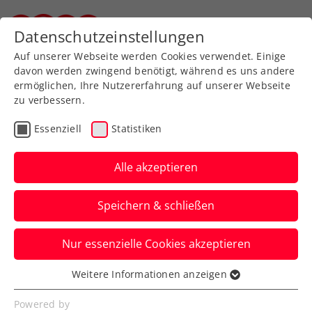
Zurück zur Newsübersicht
Datenschutzeinstellungen
Steirischer Tennisverband
Auf unserer Webseite werden Cookies verwendet. Einige
davon werden zwingend benötigt, während es uns andere
ermöglichen, Ihre Nutzererfahrung auf unserer Webseite
zu verbessern.
Kids & Jugend
Essenziell
Statistiken
Medaille fix: Behrmann
im Finale der
Alle akzeptieren
Europäischen
Speichern & schließen
Olympischen
Jugendspiele
Nur essenzielle Cookies akzeptieren
Weitere Informationen anzeigen
Im Kampf um Gold geht es am Samstag
Essenziell
gegen einen Italiener.
Essenzielle Cookies werden für grundlegende
Powered by