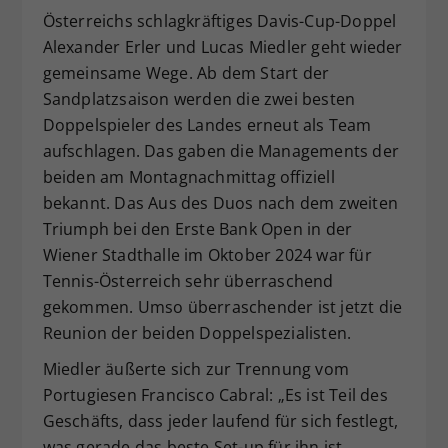
Österreichs schlagkräftiges Davis-Cup-Doppel
Dieser Wert speichert Ihre Consent-
Alexander Erler und Lucas Miedler geht wieder
Einstellungen. Unter anderem eine
zufällig generierte ID, für die
gemeinsame Wege. Ab dem Start der
Zweck
historische Speicherung Ihrer
Sandplatzsaison werden die zwei besten
vorgenommen Einstellungen, falls der
Doppelspieler des Landes erneut als Team
Webseiten-Betreiber dies eingestellt
aufschlagen. Das gaben die Managements der
hat.
beiden am Montagnachmittag offiziell
bekannt. Das Aus des Duos nach dem zweiten
Triumph bei den Erste Bank Open in der
Wiener Stadthalle im Oktober 2024 war für
Tennis-Österreich sehr überraschend
gekommen. Umso überraschender ist jetzt die
Reunion der beiden Doppelspezialisten.
Miedler äußerte sich zur Trennung vom
Portugiesen Francisco Cabral: „Es ist Teil des
Geschäfts, dass jeder laufend für sich festlegt,
was gerade das beste Set-up für ihn ist.