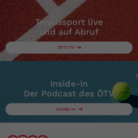
Tennissport live
und auf Abruf
ÖTV TV
Inside-In
Der Podcast des ÖTV
Inside-In