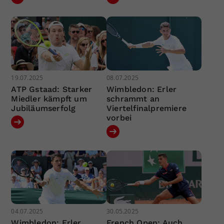
19.07.2025
08.07.2025
ATP Gstaad: Starker
Wimbledon: Erler
Miedler kämpft um
schrammt an
Jubiläumserfolg
Viertelfinalpremiere
vorbei
04.07.2025
30.05.2025
Wimbledon: Erler
French Open: Auch