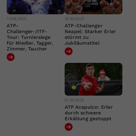
13.04.2025
30.03.2025
ATP-
ATP-Challenger
Challenger-/ITF-
Neapel: Starker Erler
Tour: Turniersiege
stürmt zu
für Miedler, Tagger,
Jubiläumstitel
Zimmer, Taucher
01.03.2025
ATP Acapulco: Erler
durch schwere
Erkältung gestoppt