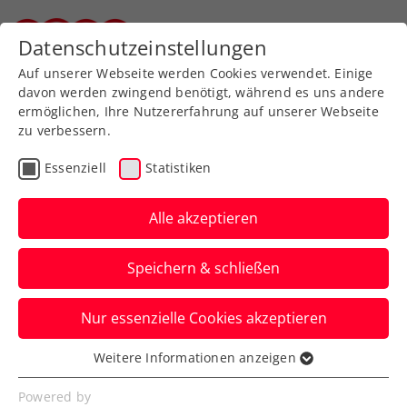
Zurück zur Newsübersicht
Datenschutzeinstellungen
Steirischer Tennisverband
Auf unserer Webseite werden Cookies verwendet. Einige
davon werden zwingend benötigt, während es uns andere
ermöglichen, Ihre Nutzererfahrung auf unserer Webseite
zu verbessern.
ATP
Turniere
Essenziell
Statistiken
Knalleffekt: ÖTV-
Paradedoppel
Alle akzeptieren
Erler/Miedler ist zurück
Speichern & schließen
Österreichs Davis-Cup-Duo bildet ab
Nur essenzielle Cookies akzeptieren
sofort auch abseits der
Nationalmannschaft wieder ein Team.
Weitere Informationen anzeigen
Essenziell
Verfasst von: Presseaussendung / Redaktion, 16.03.2026
Essenzielle Cookies werden für grundlegende
Powered by