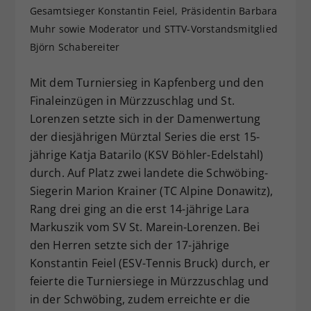
Gesamtsieger Konstantin Feiel, Präsidentin Barbara
Dieser Wert speichert Ihre Consent-
Muhr sowie Moderator und STTV-Vorstandsmitglied
Einstellungen. Unter anderem eine
zufällig generierte ID, für die
Björn Schabereiter
Zweck
historische Speicherung Ihrer
vorgenommen Einstellungen, falls der
Mit dem Turniersieg in Kapfenberg und den
Webseiten-Betreiber dies eingestellt
Finaleinzügen in Mürzzuschlag und St.
hat.
Lorenzen setzte sich in der Damenwertung
der diesjährigen Mürztal Series die erst 15-
jährige Katja Batarilo (KSV Böhler-Edelstahl)
durch. Auf Platz zwei landete die Schwöbing-
Siegerin Marion Krainer (TC Alpine Donawitz),
Rang drei ging an die erst 14-jährige Lara
Markuszik vom SV St. Marein-Lorenzen. Bei
den Herren setzte sich der 17-jährige
Konstantin Feiel (ESV-Tennis Bruck) durch, er
feierte die Turniersiege in Mürzzuschlag und
in der Schwöbing, zudem erreichte er die