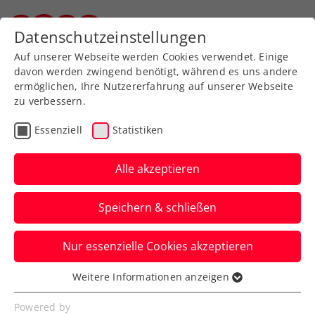
Zurück zur Newsübersicht
Datenschutzeinstellungen
Steirischer Tennisverband
Auf unserer Webseite werden Cookies verwendet. Einige
davon werden zwingend benötigt, während es uns andere
ermöglichen, Ihre Nutzererfahrung auf unserer Webseite
zu verbessern.
Turniere
Essenziell
Statistiken
Junge Gesamtsieger bei
der Mürztal Series
Alle akzeptieren
Katja Batarilo und Konstantin Feiel
Speichern & schließen
sicherten sich die Gesamtsiege bei der
größten Tennis-Turnierserie der
Nur essenzielle Cookies akzeptieren
Obersteiermark. Im Rahmen der großen
Weitere Informationen anzeigen
Abschlussfeier in Kindberg nahmen sie
Essenziell
Essenzielle Cookies werden für grundlegende
kürzlich ihre Preise entgegen.
Powered by