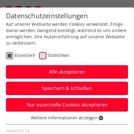
Zurück zur Newsübersicht
Datenschutzeinstellungen
Steirischer Tennisverband
Auf unserer Webseite werden Cookies verwendet. Einige
davon werden zwingend benötigt, während es uns andere
ermöglichen, Ihre Nutzererfahrung auf unserer Webseite
zu verbessern.
Turniere
ATP
Essenziell
Statistiken
ITF World Tennis Tour
powered by Raiffeisen:
Alle akzeptieren
Neumayer vor Turniersieg
Speichern & schließen
Das ÖTV-Ass zeigt sich in Telfs bei seiner
Nur essenzielle Cookies akzeptieren
Kitzbühel-Generalprobe von seiner
besten Seite.
Weitere Informationen anzeigen
Essenziell
Verfasst von: Manuel Wachta, 20.07.2024
Essenzielle Cookies werden für grundlegende
Powered by