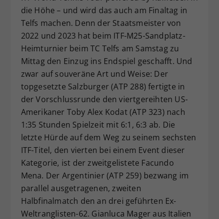
die Höhe – und wird das auch am Finaltag in
Dieser Wert speichert Ihre Consent-
Telfs machen. Denn der Staatsmeister von
Einstellungen. Unter anderem eine
zufällig generierte ID, für die
2022 und 2023 hat beim ITF-M25-Sandplatz-
Zweck
historische Speicherung Ihrer
Heimturnier beim TC Telfs am Samstag zu
vorgenommen Einstellungen, falls der
Mittag den Einzug ins Endspiel geschafft. Und
Webseiten-Betreiber dies eingestellt
zwar auf souveräne Art und Weise: Der
hat.
topgesetzte Salzburger (ATP 288) fertigte in
der Vorschlussrunde den viertgereihten US-
Amerikaner Toby Alex Kodat (ATP 323) nach
1:35 Stunden Spielzeit mit 6:1, 6:3 ab. Die
letzte Hürde auf dem Weg zu seinem sechsten
ITF-Titel, den vierten bei einem Event dieser
Kategorie, ist der zweitgelistete Facundo
Mena. Der Argentinier (ATP 259) bezwang im
parallel ausgetragenen, zweiten
Halbfinalmatch den an drei geführten Ex-
Weltranglisten-62. Gianluca Mager aus Italien