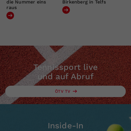
die Nummer eins
Birkenberg in Telfs
raus
Tennissport live
und auf Abruf
ÖTV TV
Inside-In