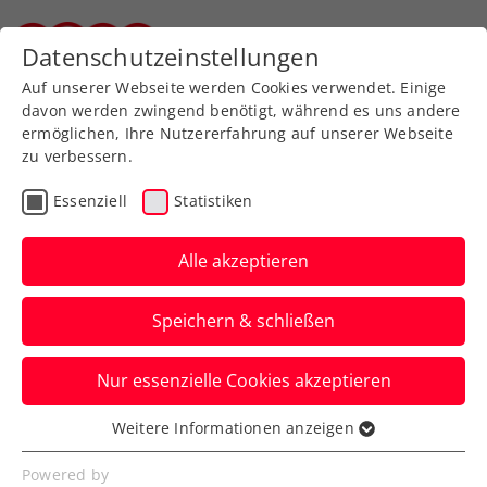
Zurück zur Newsübersicht
Datenschutzeinstellungen
Steirischer Tennisverband
Auf unserer Webseite werden Cookies verwendet. Einige
davon werden zwingend benötigt, während es uns andere
ermöglichen, Ihre Nutzererfahrung auf unserer Webseite
zu verbessern.
Turniere
ITF
Essenziell
Statistiken
ITF Palma del Rio: Paszek
gibt kräftiges
Alle akzeptieren
Lebenszeichen von sich
Speichern & schließen
Die Ex-Weltranglisten-26. steht in der
Nur essenzielle Cookies akzeptieren
spanischen Region Andalusien bereits
unter den letzten Vier.
Weitere Informationen anzeigen
Essenziell
Verfasst von: Manuel Wachta, 01.07.2023
Essenzielle Cookies werden für grundlegende
Powered by