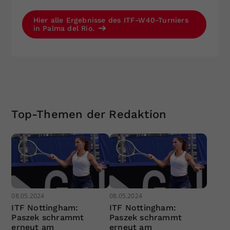
Hier alle Ergebnisse des ITF-W40-Turniers
in Palma del Rio.
Top-Themen der Redaktion
08.05.2024
08.05.2024
ITF Nottingham:
ITF Nottingham:
Paszek schrammt
Paszek schrammt
erneut am
erneut am