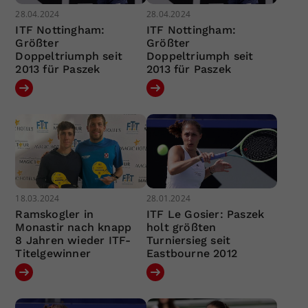
28.04.2024
28.04.2024
ITF Nottingham:
ITF Nottingham:
Größter
Größter
Doppeltriumph seit
Doppeltriumph seit
2013 für Paszek
2013 für Paszek
18.03.2024
28.01.2024
Ramskogler in
ITF Le Gosier: Paszek
Monastir nach knapp
holt größten
8 Jahren wieder ITF-
Turniersieg seit
Titelgewinner
Eastbourne 2012