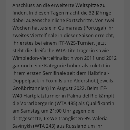
Anschluss an die erweiterte Weltspitze zu
Dieser Wert speichert Ihre Consent-
finden. In diesen Tagen macht die 32-Jährige
Einstellungen. Unter anderem eine
zufällig generierte ID, für die
dabei augenscheinliche Fortschritte. Vor zwei
Zweck
historische Speicherung Ihrer
Wochen hatte sie in Guimaraes (Portugal) ihr
vorgenommen Einstellungen, falls der
zweites Viertelfinale in dieser Saison erreicht,
Webseiten-Betreiber dies eingestellt
ihr erstes bei einem ITF-W25-Turnier. Jetzt
hat.
steht die dreifache WTA-Titelträgerin sowie
Wimbledon-Viertelfinalistin von 2011 und 2012
gar noch eine Kategorie höher als zuletzt in
ihrem ersten Semifinale seit dem Halbfinal-
Doppelpack in Foxhills und Aldershot (jeweils
Großbritannien) im August 2022. Beim ITF-
W40-Hartplatzturnier in Palma del Rio kämpft
die Vorarlbergerin (WTA 485) als Qualifikantin
am Samstag um 21:00 Uhr gegen die
drittgesetzte, Ex-Weltranglisten-99. Valeria
Savinykh (WTA 243) aus Russland um ihr