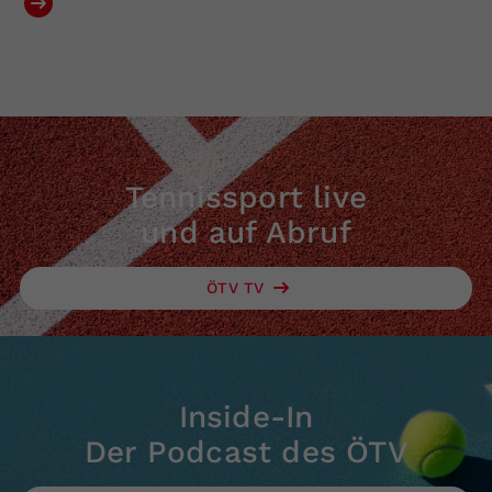
Tennissport live
und auf Abruf
ÖTV TV
Inside-In
Der Podcast des ÖTV