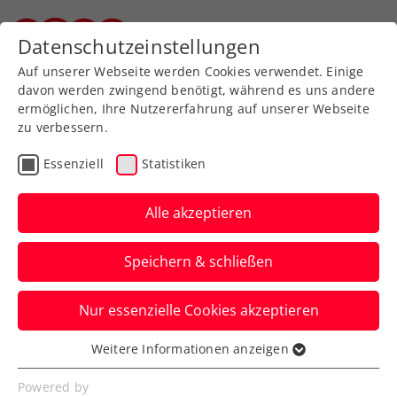
Zurück zur Newsübersicht
Datenschutzeinstellungen
Steirischer Tennisverband
Auf unserer Webseite werden Cookies verwendet. Einige
davon werden zwingend benötigt, während es uns andere
ermöglichen, Ihre Nutzererfahrung auf unserer Webseite
zu verbessern.
Turniere
Kids & Jugend
ITF
Essenziell
Statistiken
ITF Junior Finals:
Schwärzler vor
Alle akzeptieren
Entscheidungsspiel um
Speichern & schließen
Aufstieg
Nur essenzielle Cookies akzeptieren
Das zweite Gruppenmatch beim
Abschlussturnier in Chengdu hat das
Weitere Informationen anzeigen
Essenziell
ÖTV-Toptalent diesmal verloren.
Essenzielle Cookies werden für grundlegende
Powered by