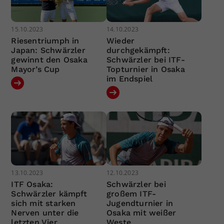
15.10.2023
14.10.2023
Riesentriumph in
Wieder
Japan: Schwärzler
durchgekämpft:
gewinnt den Osaka
Schwärzler bei ITF-
Mayor’s Cup
Topturnier in Osaka
im Endspiel
13.10.2023
12.10.2023
ITF Osaka:
Schwärzler bei
Schwärzler kämpft
großem ITF-
sich mit starken
Jugendturnier in
Nerven unter die
Osaka mit weißer
letzten Vier
Weste