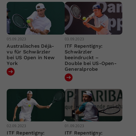
05.09.2023
03.09.2023
Australisches Déjà-
ITF Repentigny:
vu für Schwärzler
Schwärzler
bei US Open in New
beeindruckt –
York
Double bei US-Open-
Generalprobe
02.09.2023
01.09.2023
ITF Repentigny:
ITF Repentigny: