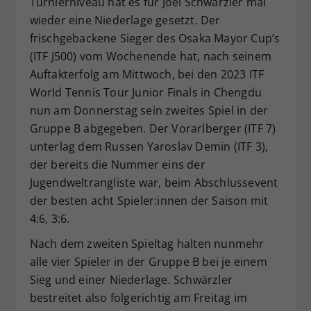
Turnierniveau hat es für Joel Schwärzler mal
Dieser Wert speichert Ihre Consent-
wieder eine Niederlage gesetzt. Der
Einstellungen. Unter anderem eine
frischgebackene Sieger des Osaka Mayor Cup’s
zufällig generierte ID, für die
(ITF J500) vom Wochenende hat, nach seinem
Zweck
historische Speicherung Ihrer
Auftakterfolg am Mittwoch, bei den 2023 ITF
vorgenommen Einstellungen, falls der
World Tennis Tour Junior Finals in Chengdu
Webseiten-Betreiber dies eingestellt
hat.
nun am Donnerstag sein zweites Spiel in der
Gruppe B abgegeben. Der Vorarlberger (ITF 7)
unterlag dem Russen Yaroslav Demin (ITF 3),
der bereits die Nummer eins der
Jugendweltrangliste war, beim Abschlussevent
der besten acht Spieler:innen der Saison mit
4:6, 3:6.
Nach dem zweiten Spieltag halten nunmehr
alle vier Spieler in der Gruppe B bei je einem
Sieg und einer Niederlage. Schwärzler
bestreitet also folgerichtig am Freitag im