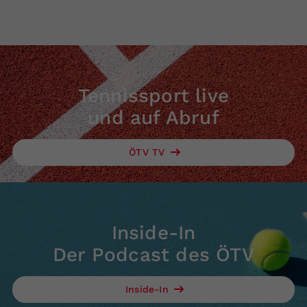
Tennissport live
und auf Abruf
ÖTV TV
Inside-In
Der Podcast des ÖTV
Inside-In