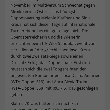
November im Multiversum Schwechat gegen
Dieser Wert speichert Ihre Consent-
Mexiko ernst. Österreichs häufigste
Einstellungen. Unter anderem eine
zufällig generierte ID, für die
Doppelpaarung Melanie Klaffner und Sinja
Zweck
historische Speicherung Ihrer
Kraus hat sich dieser Tage auf internationaler
vorgenommen Einstellungen, falls der
Turnierebene bereits gut eingespielt. Die
Webseiten-Betreiber dies eingestellt
Oberösterreicherin und die Wienerin
hat.
erreichten beim ITF-W25-Sandplatzevent von
Heraklion auf der griechischen Insel Kreta
durch zwei Zweisatz-Siege sowie einen
Dreisatz-Erfolg das Doppelfinale. Erst dort
mussten sich die zwei Topgereihten den
ungesetzten Rumäninnen Ilinca Dalina Amariei
(WTA-Doppel 513) und Anca Alexia Todoni
(WTA-Doppel 858) mit 0:6, 7:5, 1:10 geschlagen
geben.
Klaffner/Kraus hatten sich nach klar
verlorenem erstem Satz im zweiten