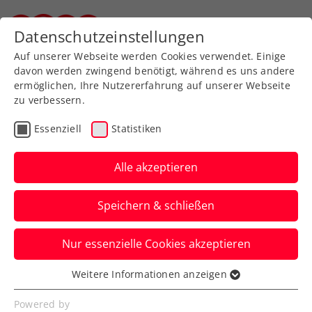
Zurück zur Newsübersicht
Datenschutzeinstellungen
Steirischer Tennisverband
Auf unserer Webseite werden Cookies verwendet. Einige
davon werden zwingend benötigt, während es uns andere
ermöglichen, Ihre Nutzererfahrung auf unserer Webseite
zu verbessern.
Turniere
ITF
Essenziell
Statistiken
ITF Heraklion:
Klaffner/Kraus schon in
Alle akzeptieren
Länderkampf-Form
Speichern & schließen
Die österreichischen Doppel-
Nur essenzielle Cookies akzeptieren
Topspielerinnen werden in Griechenland
erst im Finale gestoppt.
Weitere Informationen anzeigen
Essenziell
Verfasst von: Manuel Wachta, 28.10.2023
Essenzielle Cookies werden für grundlegende
Powered by