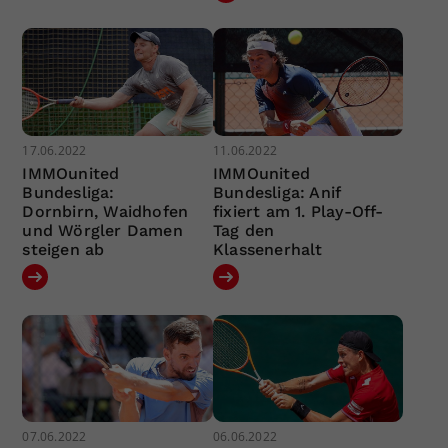
17.06.2022
11.06.2022
IMMOunited
IMMOunited
Bundesliga:
Bundesliga: Anif
Dornbirn, Waidhofen
fixiert am 1. Play-Off-
und Wörgler Damen
Tag den
steigen ab
Klassenerhalt
07.06.2022
06.06.2022