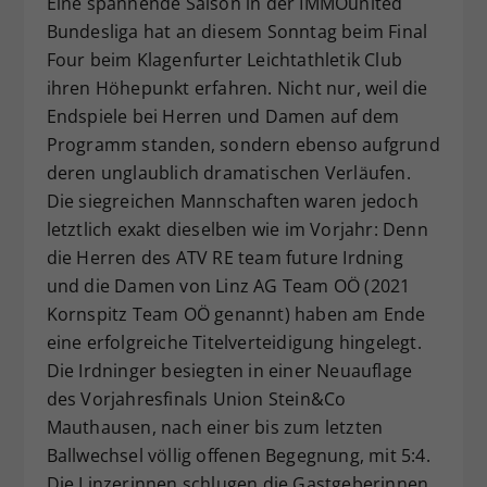
Eine spannende Saison in der IMMOunited
Dieser Wert speichert Ihre Consent-
Bundesliga hat an diesem Sonntag beim Final
Einstellungen. Unter anderem eine
Four beim Klagenfurter Leichtathletik Club
zufällig generierte ID, für die
ihren Höhepunkt erfahren. Nicht nur, weil die
Zweck
historische Speicherung Ihrer
Endspiele bei Herren und Damen auf dem
vorgenommen Einstellungen, falls der
Programm standen, sondern ebenso aufgrund
Webseiten-Betreiber dies eingestellt
hat.
deren unglaublich dramatischen Verläufen.
Die siegreichen Mannschaften waren jedoch
letztlich exakt dieselben wie im Vorjahr: Denn
die Herren des ATV RE team future Irdning
und die Damen von Linz AG Team OÖ (2021
Kornspitz Team OÖ genannt) haben am Ende
eine erfolgreiche Titelverteidigung hingelegt.
Die Irdninger besiegten in einer Neuauflage
des Vorjahresfinals Union Stein&Co
Mauthausen, nach einer bis zum letzten
Ballwechsel völlig offenen Begegnung, mit 5:4.
Die Linzerinnen schlugen die Gastgeberinnen