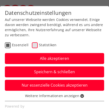
Zurück zur Newsübersicht
Datenschutzeinstellungen
Steirischer Tennisverband
Auf unserer Webseite werden Cookies verwendet. Einige
davon werden zwingend benötigt, während es uns andere
ermöglichen, Ihre Nutzererfahrung auf unserer Webseite
zu verbessern.
Bundesliga
Essenziell
Statistiken
IMMOunited Bundesliga:
Dramatische Endspiele
Alle akzeptieren
an die Titelverteidiger
Speichern & schließen
Irdning und Linz
Nur essenzielle Cookies akzeptieren
Für die Herren von Mauthausen und die
Damen von Gastgeber KLC bleibt am
Weitere Informationen anzeigen
Essenziell
Ende der zweite Platz.
Essenzielle Cookies werden für grundlegende
Powered by