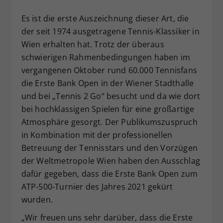
Dieser Wert speichert Ihre Consent-
Es ist die erste Auszeichnung dieser Art, die
Einstellungen. Unter anderem eine
der seit 1974 ausgetragene Tennis-Klassiker in
zufällig generierte ID, für die
Wien erhalten hat. Trotz der überaus
Zweck
historische Speicherung Ihrer
vorgenommen Einstellungen, falls der
schwierigen Rahmenbedingungen haben im
Webseiten-Betreiber dies eingestellt
vergangenen Oktober rund 60.000 Tennisfans
hat.
die Erste Bank Open in der Wiener Stadthalle
und bei „Tennis 2 Go“ besucht und da wie dort
bei hochklassigen Spielen für eine großartige
Atmosphäre gesorgt. Der Publikumszuspruch
in Kombination mit der professionellen
Betreuung der Tennisstars und den Vorzügen
der Weltmetropole Wien haben den Ausschlag
dafür gegeben, dass die Erste Bank Open zum
ATP-500-Turnier des Jahres 2021 gekürt
wurden.
„Wir freuen uns sehr darüber, dass die Erste