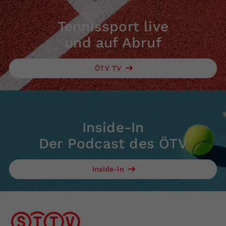
Tennissport live
und auf Abruf
ÖTV TV
Inside-In
Der Podcast des ÖTV
Inside-In