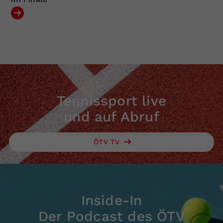
Tennissport live
und auf Abruf
ÖTV TV
Inside-In
Der Podcast des ÖTV