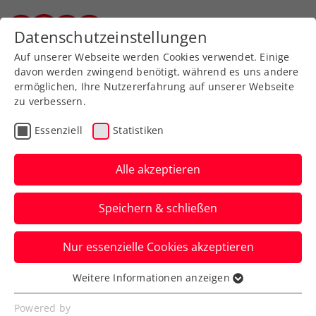
Zurück zur Newsübersicht
Datenschutzeinstellungen
Steirischer Tennisverband
Auf unserer Webseite werden Cookies verwendet. Einige
davon werden zwingend benötigt, während es uns andere
ermöglichen, Ihre Nutzererfahrung auf unserer Webseite
zu verbessern.
Turniere
ATP
Essenziell
Statistiken
Generali Open Kitzbühel:
Novak schafft Sprung in
Alle akzeptieren
den Hauptbewerb
Speichern & schließen
Damit schlägt ein Österreicher-Quartett
Nur essenzielle Cookies akzeptieren
im Hauptfeld des ATP-250-Turniers in
Tirol auf.
Weitere Informationen anzeigen
Essenziell
Verfasst von: Presseaussendung / Redaktion, 30.07.2023
Essenzielle Cookies werden für grundlegende
Powered by