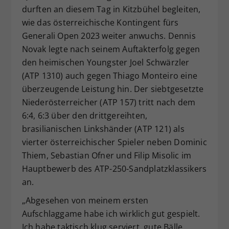
durften an diesem Tag in Kitzbühel begleiten,
Dieser Wert speichert Ihre Consent-
wie das österreichische Kontingent fürs
Einstellungen. Unter anderem eine
zufällig generierte ID, für die
Generali Open 2023 weiter anwuchs. Dennis
Zweck
historische Speicherung Ihrer
Novak legte nach seinem Auftakterfolg gegen
vorgenommen Einstellungen, falls der
den heimischen Youngster Joel Schwärzler
Webseiten-Betreiber dies eingestellt
(ATP 1310) auch gegen Thiago Monteiro eine
hat.
überzeugende Leistung hin. Der siebtgesetzte
Niederösterreicher (ATP 157) tritt nach dem
6:4, 6:3 über den drittgereihten,
brasilianischen Linkshänder (ATP 121) als
vierter österreichischer Spieler neben Dominic
Thiem, Sebastian Ofner und Filip Misolic im
Hauptbewerb des ATP-250-Sandplatzklassikers
an.
„Abgesehen von meinem ersten
Aufschlaggame habe ich wirklich gut gespielt.
Ich habe taktisch klug serviert, gute Bälle