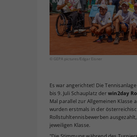
© GEPA pictures/Edgar Eisner
Es war angerichtet! Die Tennisanlag
bis 9. Juli Schauplatz der
win2day Rol
Mal parallel zur Allgemeinen Klass
wurden erstmals in der österreichis
Rollstuhltennisbewerben ausgezahlt, 
jeweiligen Klasse.
"Die Stimmung während des Turniers