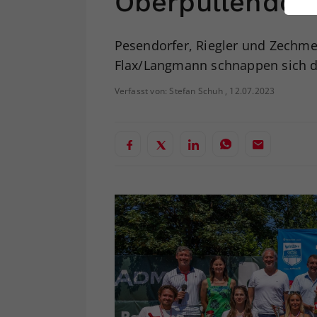
Oberpullendor
ei
Pesendorfer, Riegler und Zechme
Flax/Langmann schnappen sich d
S
Verfasst von: Stefan Schuh , 12.07.2023