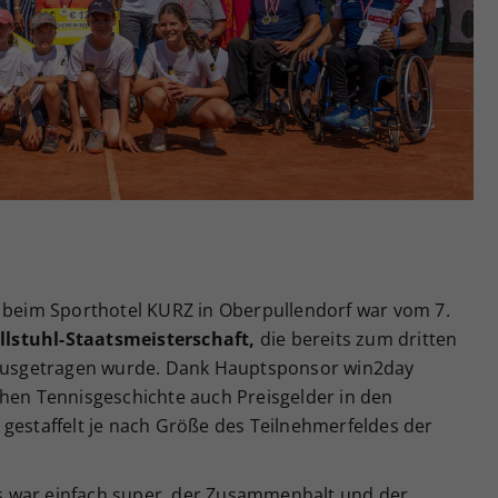
Zweck
generierte ID, für die historische Speicherung
Ihrer vorgenommen Einstellungen, falls der
Webseiten-Betreiber dies eingestellt hat.
e beim Sporthotel KURZ in Oberpullendorf war vom 7.
lstuhl-Staatsmeisterschaft,
die bereits zum dritten
e ausgetragen wurde. Dank Hauptsponsor win2day
chen Tennisgeschichte auch Preisgelder in den
gestaffelt je nach Größe des Teilnehmerfeldes der
 war einfach super, der Zusammenhalt und der