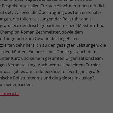
 Respekt unter allen Turnierteilnehmer:innen deutlich
uf oetv.tv sowie die Übertragung des Herren-Finales
ungen, die tollen Leistungen der Rollstuhltennis-
 gratuliere den frisch gebackenen Einzel-Meistern Tina
ad-Champion Roman Zechmeister, sowie dem
co Langmann zum Gewinn der begehrten
atzierten sehr herzlich zu den gezeigten Leistungen, die
erden können. Ein herzliches Danke gilt auch dem
Günter Kurz und seinem gesamten Organisationsteam
igen Veranstaltung. Auch wenn es bei einem Turnier
muss, gab es am Ende bei diesem Event ganz große
ische Rollstuhltennis und die gelebte Inklusion",
rnier zufrieden.
achbericht