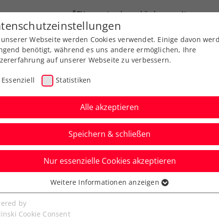
ÖTV
Landesverbände
News
tenschutzeinstellungen
 unserer Webseite werden Cookies verwendet. Einige davon wer
Ausbildungen
Services
Über uns
ngend benötigt, während es uns andere ermöglichen, Ihre
zererfahrung auf unserer Webseite zu verbessern.
Essenziell
Statistiken
Alle akzeptieren
Speichern & schließen
ere
ÖTV Events
Nur essenzielle Cookies akzeptieren
on: win2day Rollstuhl-
Weitere Informationen anzeigen
ssenziell
chaften in
senzielle Cookies werden für grundlegende Funktionen der
ered by
bseite benötigt. Dadurch ist gewährleistet, dass die Webseite
linski Cookie Consent