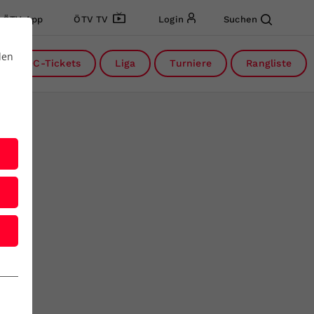
ÖTV App
ÖTV TV
Login
Suchen
den
DC-Tickets
Liga
Turniere
Rangliste