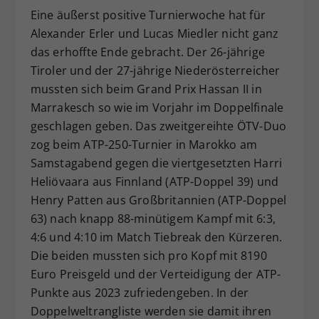
Eine äußerst positive Turnierwoche hat für
Dieser Wert speichert Ihre Consent-
Alexander Erler und Lucas Miedler nicht ganz
Einstellungen. Unter anderem eine
zufällig generierte ID, für die
das erhoffte Ende gebracht. Der 26-jährige
Zweck
historische Speicherung Ihrer
Tiroler und der 27-jährige Niederösterreicher
vorgenommen Einstellungen, falls der
mussten sich beim Grand Prix Hassan II in
Webseiten-Betreiber dies eingestellt
Marrakesch so wie im Vorjahr im Doppelfinale
hat.
geschlagen geben. Das zweitgereihte ÖTV-Duo
zog beim ATP-250-Turnier in Marokko am
Samstagabend gegen die viertgesetzten Harri
Heliövaara aus Finnland (ATP-Doppel 39) und
Henry Patten aus Großbritannien (ATP-Doppel
63) nach knapp 88-minütigem Kampf mit 6:3,
4:6 und 4:10 im Match Tiebreak den Kürzeren.
Die beiden mussten sich pro Kopf mit 8190
Euro Preisgeld und der Verteidigung der ATP-
Punkte aus 2023 zufriedengeben. In der
Doppelweltrangliste werden sie damit ihren