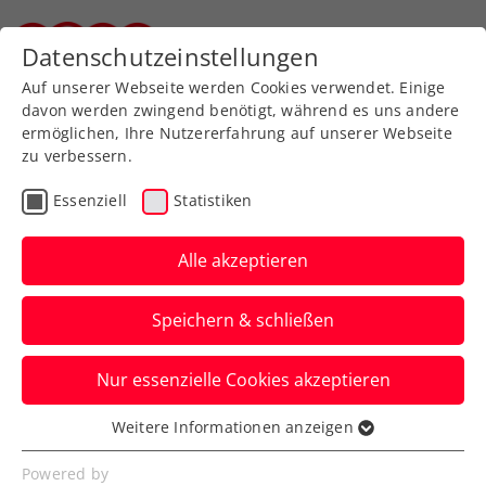
Zurück zur Newsübersicht
Datenschutzeinstellungen
Steirischer Tennisverband
Auf unserer Webseite werden Cookies verwendet. Einige
davon werden zwingend benötigt, während es uns andere
ermöglichen, Ihre Nutzererfahrung auf unserer Webseite
zu verbessern.
Turniere
ATP
Essenziell
Statistiken
Erler/Miedler: „Das
Marrakesch-Finale will
Alle akzeptieren
uns anscheinend nicht“
Speichern & schließen
Österreichs Spitzendoppel wird beim
Nur essenzielle Cookies akzeptieren
ATP-250-Turnier in Marokko wie 2023 im
Endspiel gestoppt.
Weitere Informationen anzeigen
Essenziell
Verfasst von: Manuel Wachta, 06.04.2024
Essenzielle Cookies werden für grundlegende
Powered by