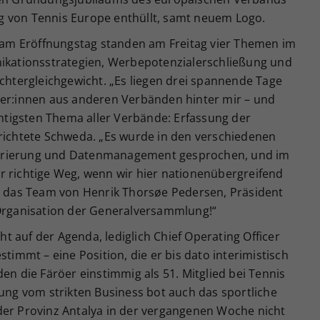
g von Tennis Europe enthüllt, samt neuem Logo.
am Eröffnungstag standen am Freitag vier Themen im
nikationsstrategien, Werbepotenzialerschließung und
tergleichgewicht. „Es liegen drei spannende Tage
ter:innen aus anderen Verbänden hinter mir – und
tigsten Thema aller Verbände: Erfassung der
erichtete Schweda. „Es wurde in den verschiedenen
erierung und Datenmanagement gesprochen, und im
r richtige Weg, wenn wir hier nationenübergreifend
das Team von Henrik Thorsøe Pedersen, Präsident
 Organisation der Generalversammlung!“
 auf der Agenda, lediglich Chief Operating Officer
mmt – eine Position, die er bis dato interimistisch
die Färöer einstimmig als 51. Mitglied bei Tennis
g vom strikten Business bot auch das sportliche
der Provinz Antalya in der vergangenen Woche nicht