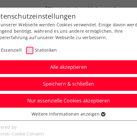
ÖTV
Landesverbände
News
tenschutzeinstellungen
 unserer Webseite werden Cookies verwendet. Einige davon wer
Ausbildungen
Services
Über uns
ngend benötigt, während es uns andere ermöglichen, Ihre
zererfahrung auf unserer Webseite zu verbessern.
Essenziell
Statistiken
Alle akzeptieren
Speichern & schließen
nds-Info
Nur essenzielle Cookies akzeptieren
Austausch bei der
Weitere Informationen anzeigen
ssenziell
-Generalversammlung
senzielle Cookies werden für grundlegende Funktionen der
ered by
bseite benötigt. Dadurch ist gewährleistet, dass die Webseite
linski Cookie Consent