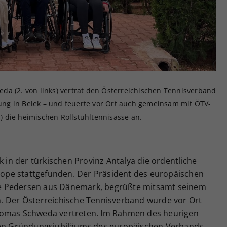
Zweck
generierte ID, für die historische Speicherung
Ihrer vorgenommen Einstellungen, falls der
Webseiten-Betreiber dies eingestellt hat.
da (2. von links) vertrat den Österreichischen Tennisverband
ng in Belek – und feuerte vor Ort auch gemeinsam mit ÖTV-
ks) die heimischen Rollstuhltennisasse an.
k in der türkischen Provinz Antalya die ordentliche
pe stattgefunden. Der Präsident des europäischen
e Pedersen aus Dänemark, begrüßte mitsamt seinem
. Der Österreichische Tennisverband wurde vor Ort
homas Schweda vertreten. Im Rahmen des heurigen
igen Gründungsjubiläums des europäischen Verbands