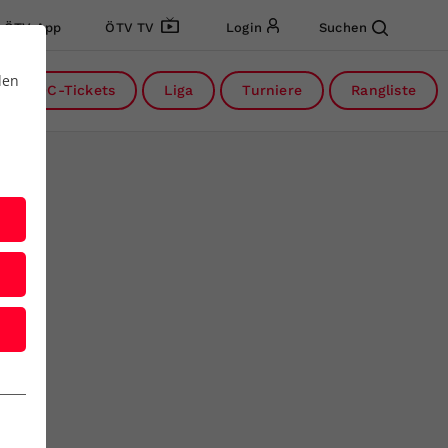
ÖTV App
ÖTV TV
Login
Suchen
den
DC-Tickets
Liga
Turniere
Rangliste