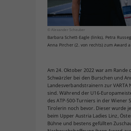
© Alexander Scheuber
Barbara Schett-Eagle (links), Petra Russe
Anna Pircher (2. von rechts) zum Award 
Am 24. Oktober 2022 war am Rande d
Schwärzler bei den Burschen und An
Landesverbandstrainern zur VARTA 
sind. Während der U16-Europameiste
des ATP-500-Turniers in der Wiener S
Tirolerin noch bevor. Dieser wurde 
beim Upper Austria Ladies Linz, Öste
Bühne und bestens gefüllten Zuscha
Nachwuchshoffnung ihren Award aus 