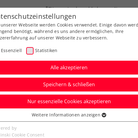
ÖTV
Landesverbände
News
tenschutzeinstellungen
 unserer Webseite werden Cookies verwendet. Einige davon wer
Ausbildungen
Services
Über uns
ngend benötigt, während es uns andere ermöglichen, Ihre
zererfahrung auf unserer Webseite zu verbessern.
Essenziell
Statistiken
Alle akzeptieren
Speichern & schließen
Nur essenzielle Cookies akzeptieren
 Bühne für die VARTA
Weitere Informationen anzeigen
ssenziell
lerin des Jahres
senzielle Cookies werden für grundlegende Funktionen der
ered by
bseite benötigt. Dadurch ist gewährleistet, dass die Webseite
linski Cookie Consent