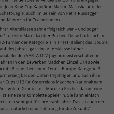
lie-Jean-King-Cup-Kapitänin Marion Maruska und der
Schett-Eagle, auch im Beisein von Petra Russegger
und Mentorin für Trainerinnen).
n ihrer Altersklasse sehr erfolgreich war – und sogar
r“, urteilte Maruska über Pircher. Diese hatte sich im
-Turnier der Kategorie 1 in Triest (Italien) das Double
auf des Jahres, gar eine Altersklasse höher
onal. Bei den VARTA ÖTV-Jugendmeisterschaften in
f Jahren in den Bewerben Mädchen Einzel U14 sowie
rmte Pircher bei einem Tennis-Europe-Kategorie-3-
urniersieg bei den Unter-14-Jährigen und auch ihre
mer Cups U12 für Österreichs Mädchen-Nationalteam
 Aus gutem Grund stellt Maruska Pircher darum eine
 ist eine sehr komplette Spielerin. Sie kann einfach
iert auch sehr gut für ihre zwölf Jahre. Das ist auch der
ie ist natürlich eine Hoffnung für die Zukunft.“