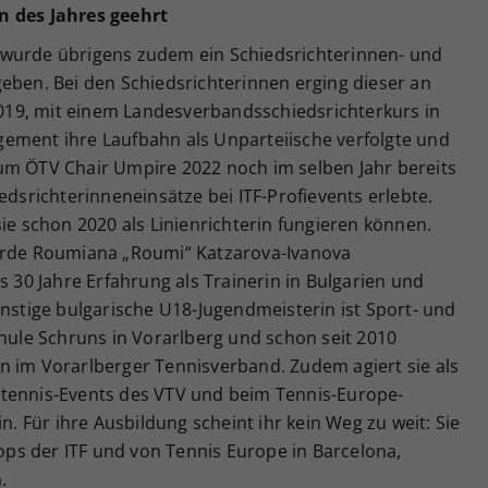
n des Jahres geehrt
 wurde übrigens zudem ein Schiedsrichterinnen- und
eben. Bei den Schiedsrichterinnen erging dieser an
 2019, mit einem Landesverbandsschiedsrichterkurs in
ement ihre Laufbahn als Unparteiische verfolgte und
um ÖTV Chair Umpire 2022 noch im selben Jahr bereits
edsrichterinneneinsätze bei ITF-Profievents erlebte.
sie schon 2020 als Linienrichterin fungieren können.
wurde Roumiana „Roumi“ Katzarova-Ivanova
s 30 Jahre Erfahrung als Trainerin in Bulgarien und
instige bulgarische U18-Jugendmeisterin ist Sport- und
chule Schruns in Vorarlberg und schon seit 2010
n im Vorarlberger Tennisverband. Zudem agiert sie als
stennis-Events des VTV und beim Tennis-Europe-
in. Für ihre Ausbildung scheint ihr kein Weg zu weit: Sie
ps der ITF und von Tennis Europe in Barcelona,
.