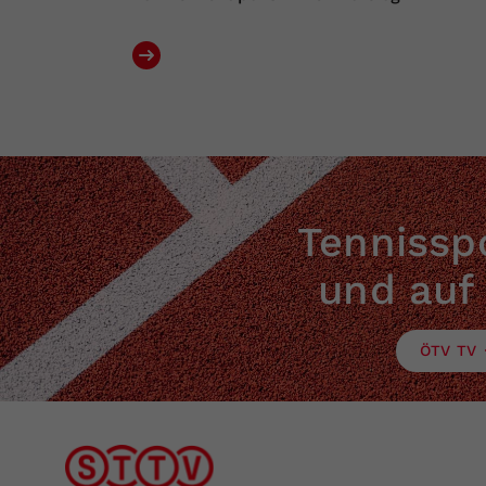
Tennisspo
und auf
ÖTV TV