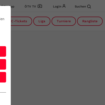
ÖTV App
ÖTV TV
Login
Suchen
den
DC-Tickets
Liga
Turniere
Rangliste