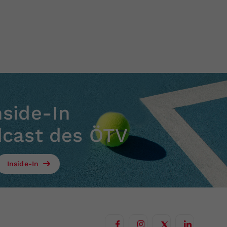
nside-In
dcast des ÖTV
Inside-In