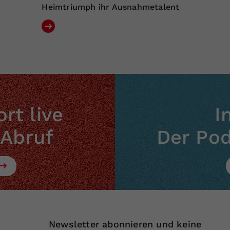
Heimtriumph ihr Ausnahmetalent
rt live
I
 Abruf
Der Po
Newsletter abonnieren und keine