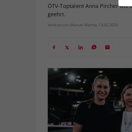
ei
ÖTV-Toptalent Anna Pircher wurd
geehrt.
Verfasst von: Manuel Wachta, 13.02.2023
S