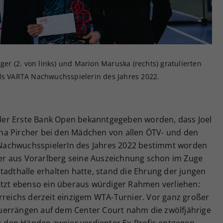
Zweck
generierte ID, für die historische Speicherung
Ihrer vorgenommen Einstellungen, falls der
Webseiten-Betreiber dies eingestellt hat.
gger (2. von links) und Marion Maruska (rechts) gratulierten
als VARTA Nachwuchsspielerin des Jahres 2022.
er Erste Bank Open bekanntgegeben worden, dass Joel
na Pircher bei den Mädchen von allen ÖTV- und den
NachwuchsspielerIn des Jahres 2022 bestimmt worden
r aus Vorarlberg seine Auszeichnung schon im Zuge
tadthalle erhalten hatte, stand die Ehrung der jungen
jetzt ebenso ein überaus würdiger Rahmen verliehen:
rreichs derzeit einzigem WTA-Turnier. Vor ganz großer
uerrängen auf dem Center Court nahm die zwölfjährige
den Händen zweier verdienter Ex-Profis entgegen,