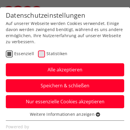
Zurück zur Newsübersicht
Datenschutzeinstellungen
Steirischer Tennisverband
Auf unserer Webseite werden Cookies verwendet. Einige
davon werden zwingend benötigt, während es uns andere
ermöglichen, Ihre Nutzererfahrung auf unserer Webseite
zu verbessern.
Turniere
Essenziell
Statistiken
Damen Generationen
Doppel Turnier
Alle akzeptieren
Steirerinnen belegen 2. und 3. Platz beim
Speichern & schließen
Österreich Finale in Linz
Nur essenzielle Cookies akzeptieren
Verfasst von: Stefan Schuh, 14.10.2019
Weitere Informationen anzeigen
Essenziell
Essenzielle Cookies werden für grundlegende
Powered by