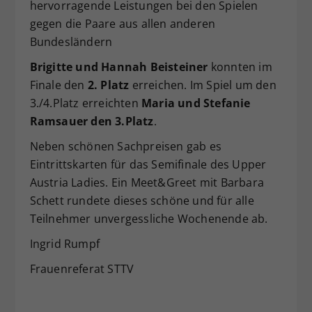
hervorragende Leistungen bei den Spielen
Dieser Wert speichert Ihre Consent-
gegen die Paare aus allen anderen
Einstellungen. Unter anderem eine
Bundesländern
zufällig generierte ID, für die
Zweck
historische Speicherung Ihrer
Brigitte und Hannah Beisteiner
konnten im
vorgenommen Einstellungen, falls der
Finale den
2. Platz
erreichen. Im Spiel um den
Webseiten-Betreiber dies eingestellt
3./4.Platz erreichten
Maria und Stefanie
hat.
Ramsauer den 3.Platz
.
Neben schönen Sachpreisen gab es
Eintrittskarten für das Semifinale des Upper
Austria Ladies. Ein Meet&Greet mit Barbara
Schett rundete dieses schöne und für alle
Teilnehmer unvergessliche Wochenende ab.
Ingrid Rumpf
Frauenreferat STTV