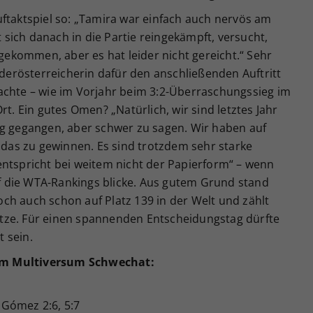
ftaktspiel so: „Tamira war einfach auch nervös am
t sich danach in die Partie reingekämpft, versucht,
ngekommen, aber es hat leider nicht gereicht.“ Sehr
ederösterreicherin dafür den anschließenden Auftritt
achte – wie im Vorjahr beim 3:2-Überraschungssieg im
rt. Ein gutes Omen? „Natürlich, wir sind letztes Jahr
ag gegangen, aber schwer zu sagen. Wir haben auf
m das zu gewinnen. Es sind trotzdem sehr starke
entspricht bei weitem nicht der Papierform“ – wenn
 die WTA-Rankings blicke. Aus gutem Grund stand
ch auch schon auf Platz 139 in der Welt und zählt
tze. Für einen spannenden Entscheidungstag dürfte
 sein.
f im Multiversum Schwechat:
Gómez 2:6, 5:7