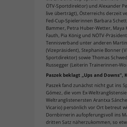
ÖTV-Sportdirektor) und Alexander P
live überträgt), Österreichs derzeit 
Fed-Cup-Spielerinnen Barbara Schett-
Bammer, Petra Huber-Wetter, Maya K
Fauth, Pia König und NÖTV-Präsiden
Tennisverband unter anderen Martin
(Vizepräsident), Stephanie Bonner (V
Sportdirektor) sowie Thomas Schweda
Russegger (Leiterin Trainerinnen-Wo
Paszek beklagt „Ups and Downs“, 
Paszek fand zunächst nicht gut ins S
Gómez, die vom Ex-Weltranglistensieb
Weltranglistenersten Arantxa Sánchez
Vicario) persönlich vor Ort betreut w
Dornbirnerin aufopferungsvoll ins M
dritten Satz näherzukommen, so etwa