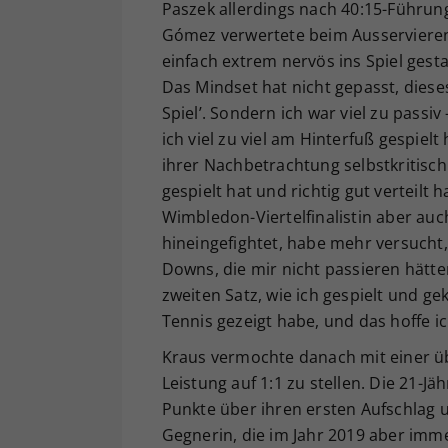
Paszek allerdings nach 40:15-Führun
Gómez verwertete beim Ausservieren n
einfach extrem nervös ins Spiel gesta
Das Mindset hat nicht gepasst, dieses
Spiel’. Sondern ich war viel zu passi
ich viel zu viel am Hinterfuß gespielt
ihrer Nachbetrachtung selbstkritisch
gespielt hat und richtig gut verteilt
Wimbledon-Viertelfinalistin aber auc
hineingefightet, habe mehr versucht,
Downs, die mir nicht passieren hätten
zweiten Satz, wie ich gespielt und g
Tennis gezeigt habe, und das hoffe 
Kraus vermochte danach mit einer üb
Leistung auf 1:1 zu stellen. Die 21-J
Punkte über ihren ersten Aufschlag u
Gegnerin, die im Jahr 2019 aber imme