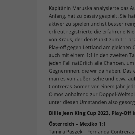
Kapitänin Maruska analysierte das Au
Anfang, hat zu passiv gespielt. Sie ha
aktiver zu spielen und ist besser rei
erfreut registrierte die erfahrene Ni
von Kraus, der den Punkt zum 1:1 br
Play-off gegen Lettland am gleichen O
auch mit einem 1:1 in den zweiten T
jeden Fall natürlich alle Chancen, u
Gegnerinnen, die wir da haben. Das 
man es von außen sehe und etwa auf
Contreras Gómez vor einem Jahr jedo
Olmos anhaltend zur Doppel-Weltspi
unter diesen Umständen also gesorgt
Billie Jean King Cup 2023, Play-Of
Österreich – Mexiko 1:1
Tamira Paszek – Fernanda Contreras 