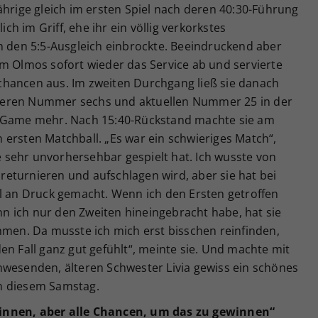
ährige gleich im ersten Spiel nach deren 40:30-Führung
ich im Griff, ehe ihr ein völlig verkorkstes
n den 5:5-Ausgleich einbrockte. Beeindruckend aber
hm Olmos sofort wieder das Service ab und servierte
chancen aus. Im zweiten Durchgang ließ sie danach
heren Nummer sechs und aktuellen Nummer 25 in der
n Game mehr. Nach 15:40-Rückstand machte sie am
ersten Matchball. „Es war ein schwieriges Match“,
ie sehr unvorhersehbar gespielt hat. Ich wusste von
t returnieren und aufschlagen wird, aber sie hat bei
el an Druck gemacht. Wenn ich den Ersten getroffen
enn ich nur den Zweiten hineingebracht habe, hat sie
hmen. Da musste ich mich erst bisschen reinfinden,
en Fall ganz gut gefühlt“, meinte sie. Und machte mit
nwesenden, älteren Schwester Livia gewiss ein schönes
n diesem Samstag.
innen, aber alle Chancen, um das zu gewinnen“