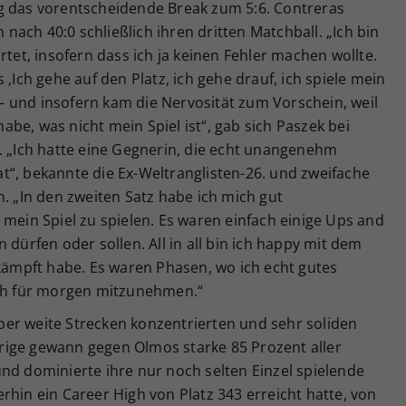
g das vorentscheidende Break zum 5:6. Contreras
ach 40:0 schließlich ihren dritten Matchball. „Ich bin
rtet, insofern dass ich ja keinen Fehler machen wollte.
 ‚Ich gehe auf den Platz, ich gehe drauf, ich spiele mein
v – und insofern kam die Nervosität zum Vorschein, weil
 habe, was nicht mein Spiel ist“, gab sich Paszek bei
. „Ich hatte eine Gegnerin, die echt unangenehm
 hat“, bekannte die Ex-Weltranglisten-26. und zweifache
h. „In den zweiten Satz habe ich mich gut
 mein Spiel zu spielen. Es waren einfach einige Ups and
 dürfen oder sollen. All in all bin ich happy mit dem
ekämpft habe. Es waren Phasen, wo ich echt gutes
ich für morgen mitzunehmen.“
er weite Strecken konzentrierten und sehr soliden
ährige gewann gegen Olmos starke 85 Prozent aller
nd dominierte ihre nur noch selten Einzel spielende
rhin ein Career High von Platz 343 erreicht hatte, von