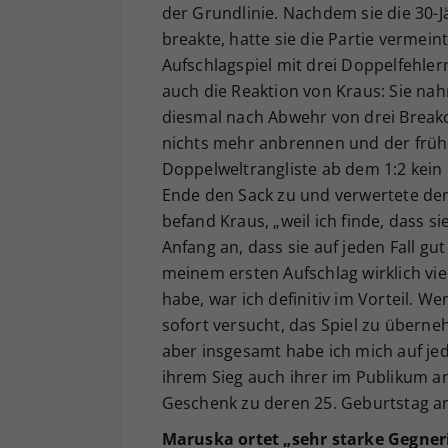
der Grundlinie. Nachdem sie die 30-J
breakte, hatte sie die Partie vermeintl
Aufschlagspiel mit drei Doppelfehler
auch die Reaktion von Kraus: Sie na
diesmal nach Abwehr von drei Break
nichts mehr anbrennen und der frü
Doppelweltrangliste ab dem 1:2 kei
Ende den Sack zu und verwertete den 
befand Kraus, „weil ich finde, dass s
Anfang an, dass sie auf jeden Fall gu
meinem ersten Aufschlag wirklich vi
habe, war ich definitiv im Vorteil. W
sofort versucht, das Spiel zu überne
aber insgesamt habe ich mich auf jed
ihrem Sieg auch ihrer im Publikum a
Geschenk zu deren 25. Geburtstag a
Maruska ortet „sehr starke Gegner