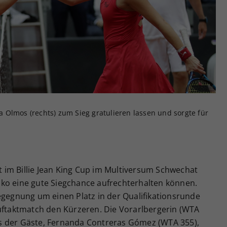
Zweck
generierte ID, für die historische Speicherung
Ihrer vorgenommen Einstellungen, falls der
Webseiten-Betreiber dies eingestellt hat.
ana Olmos (rechts) zum Sieg gratulieren lassen und sorgte für
im Billie Jean King Cup im Multiversum Schwechat
ko eine gute Siegchance aufrechterhalten können.
egegnung um einen Platz in der Qualifikationsrunde
Auftaktmatch den Kürzeren. Die Vorarlbergerin (WTA
s der Gäste, Fernanda Contreras Gómez (WTA 355),