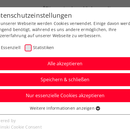
ÖTV
Landesverbände
News
tenschutzeinstellungen
 unserer Webseite werden Cookies verwendet. Einige davon wer
Ausbildungen
Services
Über uns
ngend benötigt, während es uns andere ermöglichen, Ihre
zererfahrung auf unserer Webseite zu verbessern.
Essenziell
Statistiken
Alle akzeptieren
Speichern & schließen
Nur essenzielle Cookies akzeptieren
ng Cup: ÖTV-Damen mit
Weitere Informationen anzeigen
ssenziell
o in den
senzielle Cookies werden für grundlegende Funktionen der
ered by
bseite benötigt. Dadurch ist gewährleistet, dass die Webseite
linski Cookie Consent