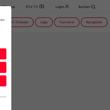
ÖTV App
ÖTV TV
Login
Suchen
den
DC-Tickets
Liga
Turniere
Rangliste