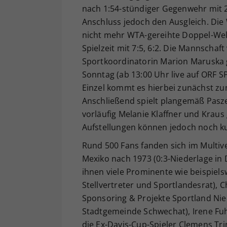
nach 1:54-stündiger Gegenwehr mit 2:6
Anschluss jedoch den Ausgleich. Die 
nicht mehr WTA-gereihte Doppel-Welt
Spielzeit mit 7:5, 6:2. Die Mannschaf
Sportkoordinatorin Marion Maruska g
Sonntag (ab 13:00 Uhr live auf ORF 
Einzel kommt es hierbei zunächst z
Anschließend spielt plangemäß Pasz
vorläufig Melanie Klaffner und Krau
Aufstellungen können jedoch noch ku
Rund 500 Fans fanden sich im Multiv
Mexiko nach 1973 (0:3-Niederlage in 
ihnen viele Prominente wie beispiel
Stellvertreter und Sportlandesrat), 
Sponsoring & Projekte Sportland Nie
Stadtgemeinde Schwechat), Irene F
die Ex-Davis-Cup-Spieler Clemens T