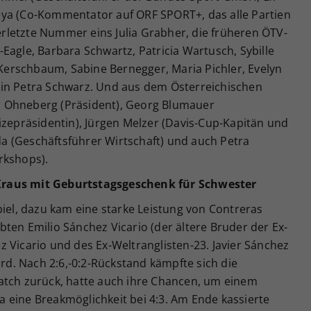
eya (Co-Kommentator auf ORF SPORT+, das alle Partien
verletzte Nummer eins Julia Grabher, die früheren ÖTV-
Eagle, Barbara Schwartz, Patricia Wartusch, Sybille
erschbaum, Sabine Bernegger, Maria Pichler, Evelyn
tin Petra Schwarz. Und aus dem Österreichischen
 Ohneberg (Präsident), Georg Blumauer
izepräsidentin), Jürgen Melzer (Davis-Cup-Kapitän und
 (Geschäftsführer Wirtschaft) und auch Petra
rkshops).
Kraus mit Geburtstagsgeschenk für Schwester
piel, dazu kam eine starke Leistung von Contreras
ten Emilio Sánchez Vicario (der ältere Bruder der Ex-
 Vicario und des Ex-Weltranglisten-23. Javier Sánchez
ird. Nach 2:6,-0:2-Rückstand kämpfte sich die
atch zurück, hatte auch ihre Chancen, um einem
 eine Breakmöglichkeit bei 4:3. Am Ende kassierte