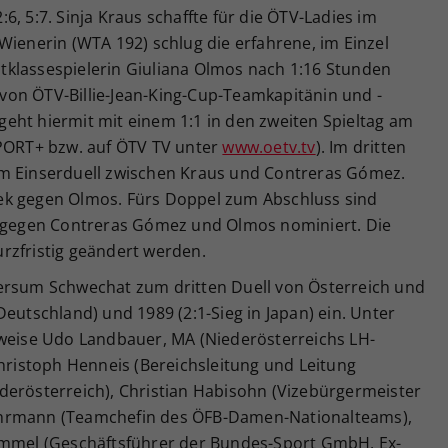
, 5:7. Sinja Kraus schaffte für die ÖTV-Ladies im
Wienerin (WTA 192) schlug die erfahrene, im Einzel
klassespielerin Giuliana Olmos nach 1:16 Stunden
t von ÖTV-Billie-Jean-King-Cup-Teamkapitänin und -
eht hiermit mit einem 1:1 in den zweiten Spieltag am
SPORT+ bzw. auf ÖTV TV unter
www.oetv.tv
). Im dritten
um Einserduell zwischen Kraus und Contreras Gómez.
ek gegen Olmos. Fürs Doppel zum Abschluss sind
s gegen Contreras Gómez und Olmos nominiert. Die
rzfristig geändert werden.
ersum Schwechat zum dritten Duell von Österreich und
Deutschland) und 1989 (2:1-Sieg in Japan) ein. Unter
sweise Udo Landbauer, MA (Niederösterreichs LH-
Christoph Henneis (Bereichsleitung und Leitung
derösterreich), Christian Habisohn (Vizebürgermeister
uhrmann (Teamchefin des ÖFB-Damen-Nationalteams),
rimmel (Geschäftsführer der Bundes-Sport GmbH, Ex-