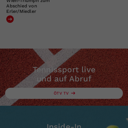
Wien-Triumph zum
Abschied von
Erler/Miedler
Tennissport live
und auf Abruf
ÖTV TV
Inside-In