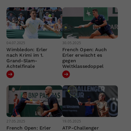
04.07.2025
30.05.2025
Wimbledon: Erler
French Open: Auch
nach Krimi im 1.
Erler erwischt es
Grand-Slam-
gegen
Achtelfinale
Weltklassedoppel
27.05.2025
19.05.2025
French Open: Erler
ATP-Challenger