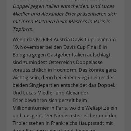
Doppel gegen Italien entscheiden. Und Lucas
Dieser Wert speichert Ihre Consent-
Miedler und Alexander Erler präsentieren sich
Einstellungen. Unter anderem eine
zufällig generierte ID, für die
mit ihren Partnern beim Masters in Paris in
Zweck
historische Speicherung Ihrer
Topform.
vorgenommen Einstellungen, falls der
Wenn das KURIER Austria Davis Cup Team am
Webseiten-Betreiber dies eingestellt
hat.
19. November bei den Davis Cup Final 8 in
Bologna gegen Gastgeber Italien aufschlägt,
sind zumindest Österreichs Doppelasse
voraussichtlich in Hochform. Das könnte ganz
wichtig sein, denn bei einem Sieg in einer der
beiden Singlepartien entscheidet das Doppel.
Und Lucas Miedler und Alexander
Erler bewähren sich derzeit beim
Millionenturnier in Paris, wo die Weltspitze ein
und aus geht. Der Niederösterreicher und der
Tiroler stehen in Frankreichs Hauptstadt mit
ihren Partnern sensationell beide im