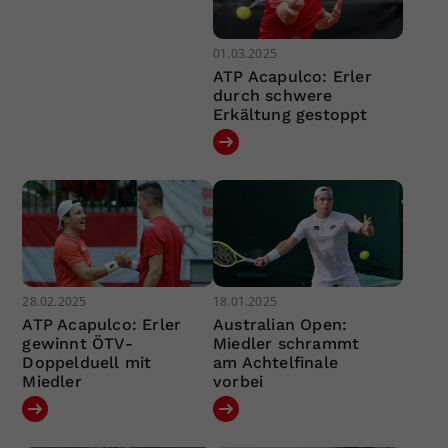
01.03.2025
ATP Acapulco: Erler
durch schwere
Erkältung gestoppt
28.02.2025
18.01.2025
ATP Acapulco: Erler
Australian Open:
gewinnt ÖTV-
Miedler schrammt
Doppelduell mit
am Achtelfinale
Miedler
vorbei