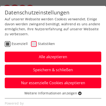
Zurück zur Newsübersicht
Datenschutzeinstellungen
Steirischer Tennisverband
Auf unserer Webseite werden Cookies verwendet. Einige
davon werden zwingend benötigt, während es uns andere
ermöglichen, Ihre Nutzererfahrung auf unserer Webseite
zu verbessern.
ATP
Turniere
Essenziell
Statistiken
ATP Paris: Davis-Cup-
Asse Erler und Miedler
Alle akzeptieren
bereits in Hochform
Speichern & schließen
Beide stehen beim ATP-Masters-1000-
Nur essenzielle Cookies akzeptieren
Event in Frankreich mit ihren Partnern
bereits im Viertelfinale.
Weitere Informationen anzeigen
Essenziell
Verfasst von: KURIER / Manuel Wachta, 30.10.2025
Essenzielle Cookies werden für grundlegende
Powered by