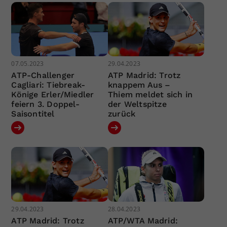
07.05.2023
29.04.2023
ATP-Challenger
ATP Madrid: Trotz
Cagliari: Tiebreak-
knappem Aus –
Könige Erler/Miedler
Thiem meldet sich in
feiern 3. Doppel-
der Weltspitze
Saisontitel
zurück
29.04.2023
28.04.2023
ATP Madrid: Trotz
ATP/WTA Madrid: