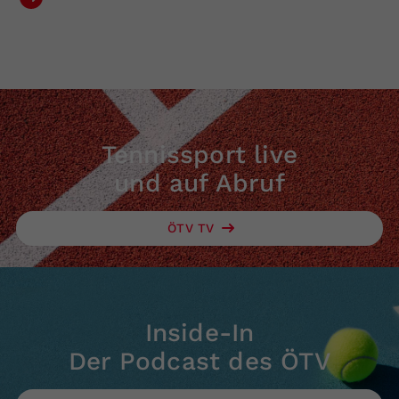
Tennissport live
und auf Abruf
ÖTV TV
Inside-In
Der Podcast des ÖTV