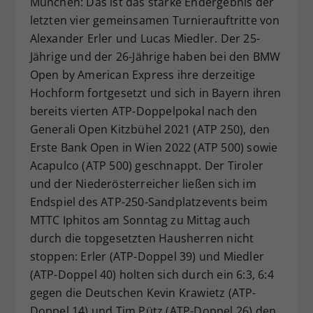
München: Das ist das starke Endergebnis der
Dieser Wert speichert Ihre Consent-
letzten vier gemeinsamen Turnierauftritte von
Einstellungen. Unter anderem eine
Alexander Erler und Lucas Miedler. Der 25-
zufällig generierte ID, für die
Jährige und der 26-Jährige haben bei den BMW
Zweck
historische Speicherung Ihrer
Open by American Express ihre derzeitige
vorgenommen Einstellungen, falls der
Hochform fortgesetzt und sich in Bayern ihren
Webseiten-Betreiber dies eingestellt
hat.
bereits vierten ATP-Doppelpokal nach den
Generali Open Kitzbühel 2021 (ATP 250), den
Erste Bank Open in Wien 2022 (ATP 500) sowie
Acapulco (ATP 500) geschnappt. Der Tiroler
und der Niederösterreicher ließen sich im
Endspiel des ATP-250-Sandplatzevents beim
MTTC Iphitos am Sonntag zu Mittag auch
durch die topgesetzten Hausherren nicht
stoppen: Erler (ATP-Doppel 39) und Miedler
(ATP-Doppel 40) holten sich durch ein 6:3, 6:4
gegen die Deutschen Kevin Krawietz (ATP-
Doppel 14) und Tim Pütz (ATP-Doppel 26) den