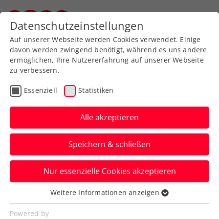
Zurück zur Newsübersicht
Datenschutzeinstellungen
Steirischer Tennisverband
Auf unserer Webseite werden Cookies verwendet. Einige
davon werden zwingend benötigt, während es uns andere
ermöglichen, Ihre Nutzererfahrung auf unserer Webseite
zu verbessern.
Turniere
ATP
Essenziell
Statistiken
ATP München: Hochform
fortgesetzt –
Alle akzeptieren
Erler/Miedler gewinnen 4.
Speichern & schließen
ATP-Doppeltitel
Nur essenzielle Cookies akzeptieren
Das ÖTV-Davis-Cup-Duo lässt sich in
Bayerns Landeshauptstadt auch durch die
Weitere Informationen anzeigen
Essenziell
Topgesetzten nicht stoppen.
Essenzielle Cookies werden für grundlegende
Powered by