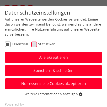
Zurück zur Newsübersicht
Datenschutzeinstellungen
Steirischer Tennisverband
Auf unserer Webseite werden Cookies verwendet. Einige
davon werden zwingend benötigt, während es uns andere
ermöglichen, Ihre Nutzererfahrung auf unserer Webseite
zu verbessern.
Turniere
ATP
Essenziell
Statistiken
ATP Estoril: Thiem
überzeugt gegen US-
Alle akzeptieren
Youngster Shelton,
Speichern & schließen
Rodionov ausgeschieden
Nur essenzielle Cookies akzeptieren
Das ÖTV-Ass lässt seinem Gegner in
Portugal keine Chance und steht im
Weitere Informationen anzeigen
Essenziell
ersten Viertelfinale seit einem halben
Essenzielle Cookies werden für grundlegende
Powered by
Jahr.