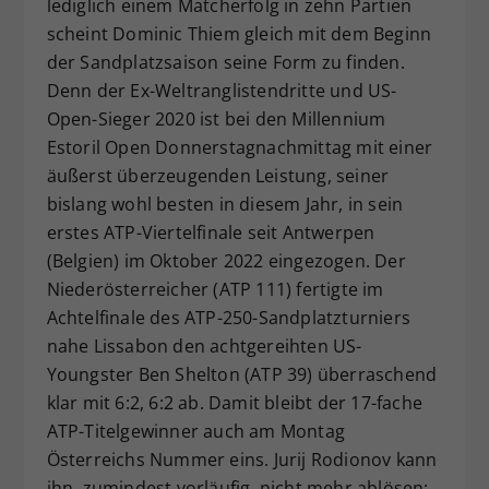
lediglich einem Matcherfolg in zehn Partien
Dieser Wert speichert Ihre Consent-
scheint Dominic Thiem gleich mit dem Beginn
Einstellungen. Unter anderem eine
der Sandplatzsaison seine Form zu finden.
zufällig generierte ID, für die
Denn der Ex-Weltranglistendritte und US-
Zweck
historische Speicherung Ihrer
Open-Sieger 2020 ist bei den Millennium
vorgenommen Einstellungen, falls der
Estoril Open Donnerstagnachmittag mit einer
Webseiten-Betreiber dies eingestellt
hat.
äußerst überzeugenden Leistung, seiner
bislang wohl besten in diesem Jahr, in sein
erstes ATP-Viertelfinale seit Antwerpen
(Belgien) im Oktober 2022 eingezogen. Der
Niederösterreicher (ATP 111) fertigte im
Achtelfinale des ATP-250-Sandplatzturniers
nahe Lissabon den achtgereihten US-
Youngster Ben Shelton (ATP 39) überraschend
klar mit 6:2, 6:2 ab. Damit bleibt der 17-fache
ATP-Titelgewinner auch am Montag
Österreichs Nummer eins. Jurij Rodionov kann
ihn, zumindest vorläufig, nicht mehr ablösen: