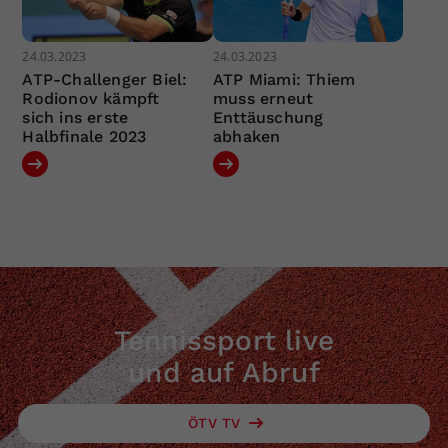
24.03.2023
24.03.2023
ATP-Challenger Biel:
ATP Miami: Thiem
Rodionov kämpft
muss erneut
sich ins erste
Enttäuschung
Halbfinale 2023
abhaken
Tennissport live
und auf Abruf
ÖTV TV