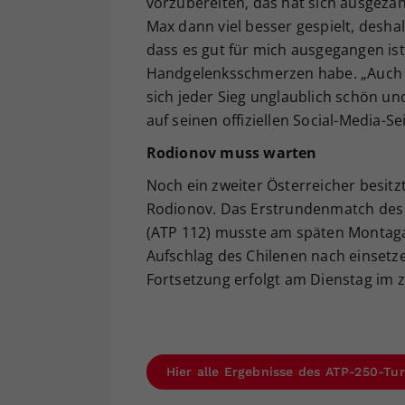
vorzubereiten, das hat sich ausgezahl
Max dann viel besser gespielt, deshal
dass es gut für mich ausgegangen ist.
Handgelenksschmerzen habe. „Auch w
sich jeder Sieg unglaublich schön un
auf seinen offiziellen Social-Media-Se
Rodionov muss warten
Noch ein zweiter Österreicher besitzt 
Rodionov. Das Erstrundenmatch des N
(ATP 112) musste am späten Montagab
Aufschlag des Chilenen nach einset
Fortsetzung erfolgt am Dienstag im 
Hier alle Ergebnisse des ATP-250-Turn