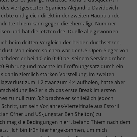
e des viertgesetzten Spaniers Alejandro Davidovich
s erbte und gleich direkt in der zweiten Hauptrunde
tendritte Thiem kann gegen die ehemalige Nummer
isen und hat die letzten drei Duelle alle gewonnen.
ch beim dritten Vergleich der beiden durchsetzen,
erlust. Von einem solchen war der US-Open-Sieger von
achdem er bei 1:0 ein 0:40 bei seinem Service drehen
e 4:0-Führung und machte im Eröffnungssatz durch ein
bis dahin ziemlich starken Vorstellung. Im zweiten
lagverlust zum 1:2 zwar zum 4:4 aufholen, hatte aber
tscheidung ließ er sich das erste Break im ersten
s zu null zum 3:2 brachte er schließlich jedoch
chritt, um sein Vorjahres-Viertelfinale aus Estoril
ian Ofner und US-Jungstar Ben Shelton) zu
„Ich mag die Bedingungen hier“, befand Thiem nach dem
Platz. „Ich bin früh hierhergekommen, um mich