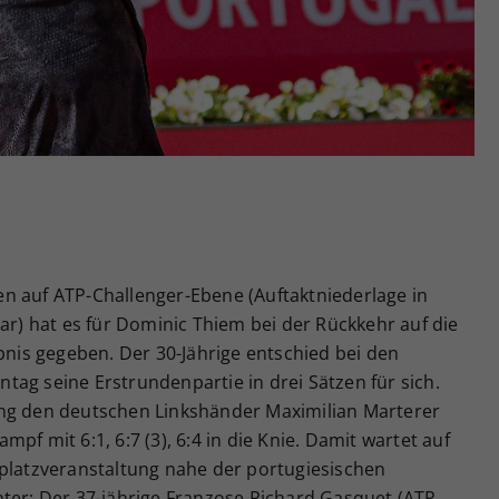
Zweck
generierte ID, für die historische Speicherung
Ihrer vorgenommen Einstellungen, falls der
Webseiten-Betreiber dies eingestellt hat.
n auf ATP-Challenger-Ebene (Auftaktniederlage in
dar) hat es für Dominic Thiem bei der Rückkehr auf die
ebnis gegeben. Der 30-Jährige entschied bei den
ag seine Erstrundenpartie in drei Sätzen für sich.
ang den deutschen Linkshänder Maximilian Marterer
pf mit 6:1, 6:7 (3), 6:4 in die Knie. Damit wartet auf
dplatzveranstaltung nahe der portugiesischen
nter: Der 37-jährige Franzose Richard Gasquet (ATP