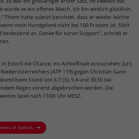
t. Es war ein großartiger erster Satz, im zweiten hat
b wurde es ein offenes Match. Ich bin wirklich glücklich,
“ Thiem hatte zuletzt berichtet, dass er wieder leichte
enn mein Handgelenk nicht bei 100 Prozent ist, fühlt
d bedeutend an. Danke für euren Support“, schrieb er
iten.
in Estoril die Chance, ins Achtelfinale einzuziehen: Jurij
iederösterreichers (ATP 119) gegen Christian Garin
end beim Stand von 6:7 (3), 5:4 und 30:30 bei
zendem Regen vorerst abgebrochen werden. Die
zweiten Spiel nach 13:00 Uhr MESZ.
iers in Estoril.