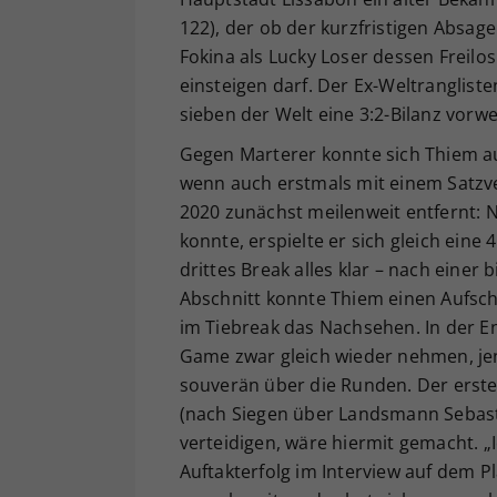
122), der ob der kurzfristigen Absag
Fokina als Lucky Loser dessen Freilo
einsteigen darf. Der Ex-Weltranglis
sieben der Welt eine 3:2-Bilanz vorwe
Gegen Marterer konnte sich Thiem au
wenn auch erstmals mit einem Satzv
2020 zunächst meilenweit entfernt: N
konnte, erspielte er sich gleich ein
drittes Break alles klar – nach einer 
Abschnitt konnte Thiem einen Aufsch
im Tiebreak das Nachsehen. In der En
Game zwar gleich wieder nehmen, jene
souverän über die Runden. Der erste S
(nach Siegen über Landsmann Sebast
verteidigen, wäre hiermit gemacht. 
Auftakterfolg im Interview auf dem 