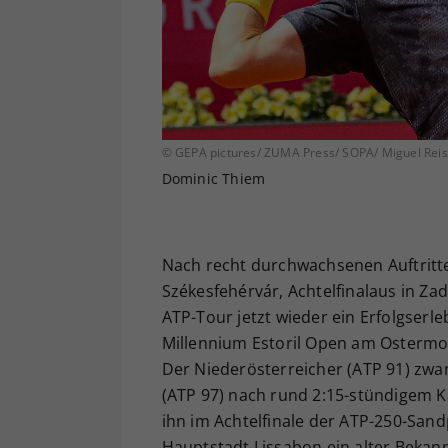
© GEPA pictures/ ZUMA Press/ SOPA/ Miguel Reis
Dominic Thiem
Nach recht durchwachsenen Auftritte
Székesfehérvár, Achtelfinalaus in Za
ATP-Tour jetzt wieder ein Erfolgserl
Millennium Estoril Open am Ostermont
Der Niederösterreicher (ATP 91) zw
(ATP 97) nach rund 2:15-stündigem Kam
ihn im Achtelfinale der ATP-250-San
Hauptstadt Lissabon ein alter Bekan