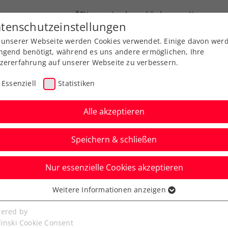
ÖTV
Landesverbände
News
tenschutzeinstellungen
 unserer Webseite werden Cookies verwendet. Einige davon wer
Ausbildungen
Services
Über uns
ngend benötigt, während es uns andere ermöglichen, Ihre
zererfahrung auf unserer Webseite zu verbessern.
Essenziell
Statistiken
Alle akzeptieren
Speichern & schließen
Nur essenzielle Cookies akzeptieren
folgserlebnis für Thiem
Weitere Informationen anzeigen
ssenziell
uf die Tour
senzielle Cookies werden für grundlegende Funktionen der
ered by
bseite benötigt. Dadurch ist gewährleistet, dass die Webseite
linski Cookie Consent