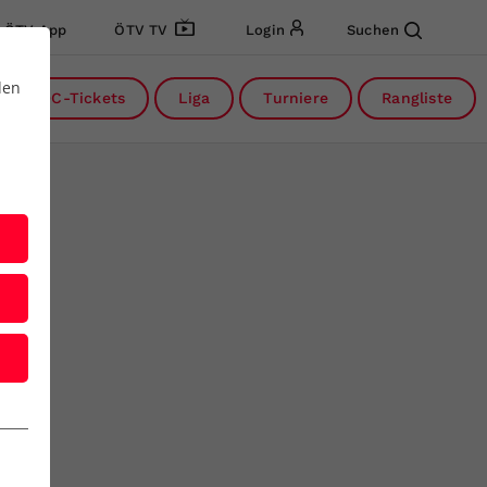
ÖTV App
ÖTV TV
Login
Suchen
den
DC-Tickets
Liga
Turniere
Rangliste