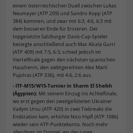
einem österreichischen Duell zwischen Lukas
Neumayer (ATP 209) und Sandro Kopp (ATP
384) kommen, und zwar mit 6:3, 4:6, 6:3 mit
dem besseren Ende für Ersteren. Der
topgesetzte Salzburger Davis-Cup-Spieler
besiegte anschließend auch Max Alcala Gurri
(ATP 409) mit 7:5, 6:3, schied jedoch im
Viertelfinale gegen den nächsten spanischen
Hausherrn, den siebtgereihten Alex Marti
Pujolras (ATP 336), mit 4:6, 2:6 aus.
- ITF-M15/W15-Turnier in Sharm El Sheikh
(Ägypten):
Mit seinem Einzug ins Achtelfinale,
wo erst gegen den zweitgelisteten Ukrainer
Vadym Ursu (ATP 420) in zwei Tiebreaks die
Endstation kam, erhöhte Nico Hipfl (ATP 1086)
wieder sein ATP-Punktekonto. Noch mehr
allerdings im Doppel, wo der junge