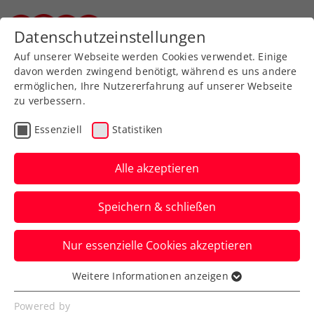
Zurück zur Newsübersicht
Datenschutzeinstellungen
Steirischer Tennisverband
Auf unserer Webseite werden Cookies verwendet. Einige
davon werden zwingend benötigt, während es uns andere
ermöglichen, Ihre Nutzererfahrung auf unserer Webseite
zu verbessern.
ATP
ITF
Turniere
Kids & Jugend
Essenziell
Statistiken
ATP-Challenger Zadar:
Oberleitner macht das
Alle akzeptieren
halbe Dutzend voll
Speichern & schließen
Der ÖTV-Profi erfreut sich in Kroatien
Nur essenzielle Cookies akzeptieren
dem sechsten Doppeltriumph in seiner
Karriere auf dieser Ebene.
Weitere Informationen anzeigen
Essenziell
Verfasst von: Manuel Wachta, 24.03.2025
Essenzielle Cookies werden für grundlegende
Powered by