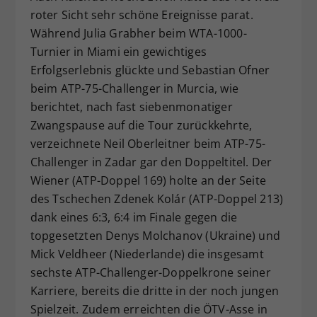
roter Sicht sehr schöne Ereignisse parat.
Dieser Wert speichert Ihre Consent-
Während Julia Grabher beim WTA-1000-
Einstellungen. Unter anderem eine
zufällig generierte ID, für die
Turnier in Miami ein gewichtiges
Zweck
historische Speicherung Ihrer
Erfolgserlebnis glückte und Sebastian Ofner
vorgenommen Einstellungen, falls der
beim ATP-75-Challenger in Murcia, wie
Webseiten-Betreiber dies eingestellt
berichtet, nach fast siebenmonatiger
hat.
Zwangspause auf die Tour zurückkehrte,
verzeichnete Neil Oberleitner beim ATP-75-
Challenger in Zadar gar den Doppeltitel. Der
Wiener (ATP-Doppel 169) holte an der Seite
des Tschechen Zdenek Kolár (ATP-Doppel 213)
dank eines 6:3, 6:4 im Finale gegen die
topgesetzten Denys Molchanov (Ukraine) und
Mick Veldheer (Niederlande) die insgesamt
sechste ATP-Challenger-Doppelkrone seiner
Karriere, bereits die dritte in der noch jungen
Spielzeit. Zudem erreichten die ÖTV-Asse in